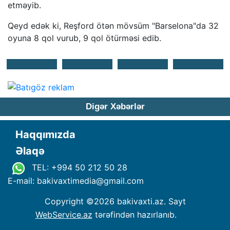
etməyib.
Qeyd edək ki, Reşford ötən mövsüm "Barselona"da 32
oyuna 8 qol vurub, 9 qol ötürməsi edib.
Digər Xəbərlər
Haqqımızda
Əlaqə
TEL: +994 50 212 50 28
E-mail: bakivaxtimedia
@
gmail.com
Copyright ©
2026 bakivaxti.az. Sayt
WebService.az
tərəfindən hazırlanıb.