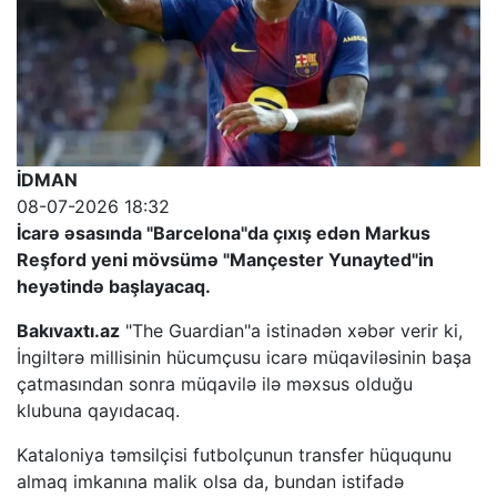
İDMAN
08-07-2026 18:32
İcarə əsasında "Barcelona"da çıxış edən Markus
Reşford yeni mövsümə "Mançester Yunayted"in
heyətində başlayacaq.
Bakıvaxtı.az
"The Guardian"a istinadən xəbər verir ki,
İngiltərə millisinin hücumçusu icarə müqaviləsinin başa
çatmasından sonra müqavilə ilə məxsus olduğu
klubuna qayıdacaq.
Kataloniya təmsilçisi futbolçunun transfer hüququnu
almaq imkanına malik olsa da, bundan istifadə