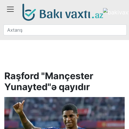
Raşford "Mançester
Yunayted"ə qayıdır