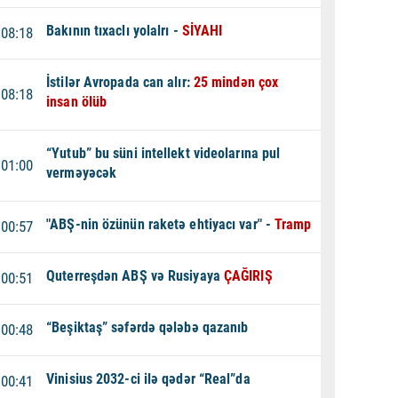
Bakının tıxaclı yolalrı -
SİYAHI
08:18
İstilər Avropada can alır:
25 mindən çox
08:18
insan ölüb
“Yutub” bu süni intellekt videolarına pul
01:00
verməyəcək
"ABŞ-nin özünün raketə ehtiyacı var" -
Tramp
00:57
Quterreşdən ABŞ və Rusiyaya
ÇAĞIRIŞ
00:51
“Beşiktaş” səfərdə qələbə qazanıb
00:48
Vinisius 2032-ci ilə qədər “Real”da
00:41