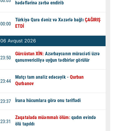
00:03
hədəflərinə zərbə endirib
Türkiyə Qara dəniz və Xəzərlə bağlı
ÇAĞIRIŞ
00:00
ETDİ
06 Avqust 2026
Gürcüstan XİN:
Azərbaycanın müraciəti üzrə
23:50
qanunvericiliyə uyğun tədbirlər görülür
Matçı tam analiz edəcəyik -
Qurban
23:44
Qurbanov
İrana hücumlara görə onu təriflədi
23:37
Zaqatalada müəmmalı ölüm:
qadın evində
23:31
ölü tapıldı