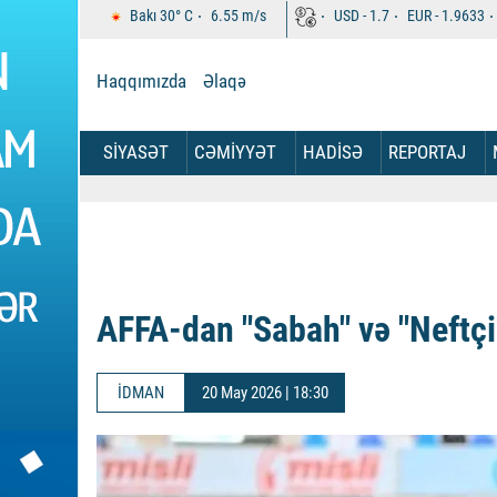
Bakı
30°
C
6.55
m/s
USD -
1.7
EUR -
1.9633
Haqqımızda
Əlaqə
SİYASƏT
CƏMİYYƏT
HADİSƏ
REPORTAJ
AFFA-dan "Sabah" və "Neftçi
İDMAN
20 May 2026 | 18:30