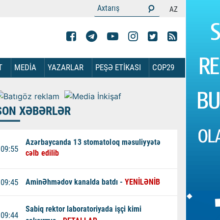
AZ
T
MEDİA
YAZARLAR
PEŞƏ ETİKASI
COP29
SON XƏBƏRLƏR
Azərbaycanda 13 stomatoloq məsuliyyətə
09:55
cəlb edilib
09:45
Amin
Əhmədov kanalda batdı -
YENİLƏNİB
Sabiq rektor laboratoriyada işçi kimi
09:44