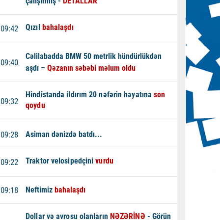
çalışırmış -
DETALLAR
Qızıl
bahalaşdı
09:42
Cəlilabadda BMW 50 metrlik hündürlükdən
09:40
aşdı –
Qəzanın səbəbi məlum oldu
Hindistanda ildırım 20 nəfərin həyatına
son
09:32
qoydu
09:28
Asiman dənizdə batdı...
Traktor velosipedçini
vurdu
09:22
09:18
Neftimiz
bahalaşdı
Dollar və avrosu olanların
NƏZƏRİNƏ
- Görün