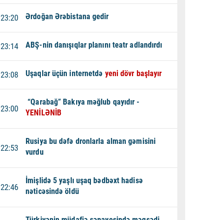
Ərdoğan Ərəbistana gedir
23:20
ABŞ-nin danışıqlar planını teatr adlandırdı
23:14
Uşaqlar üçün internetdə
yeni dövr başlayır
23:08
“Qarabağ” Bakıya məğlub qayıdır -
23:00
YENİLƏNİB
Rusiya bu dəfə dronlarla alman gəmisini
22:53
vurdu
İmişlidə 5 yaşlı uşaq bədbəxt hadisə
22:46
nəticəsində öldü
Türkiyənin müdafiə sənayesində məqsədi