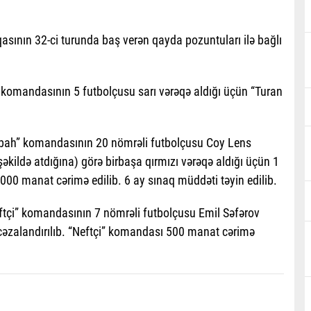
iqasının 32-ci turunda baş verən qayda pozuntuları ilə bağlı
komandasının 5 futbolçusu sarı vərəqə aldığı üçün “Turan
abah” komandasının 20 nömrəli futbolçusu Coy Lens
əkildə atdığına) görə birbaşa qırmızı vərəqə aldığı üçün 1
3000 manat cərimə edilib. 6 ay sınaq müddəti təyin edilib.
ftçi” komandasının 7 nömrəli futbolçusu Emil Səfərov
 cəzalandırılıb. “Neftçi” komandası 500 manat cərimə