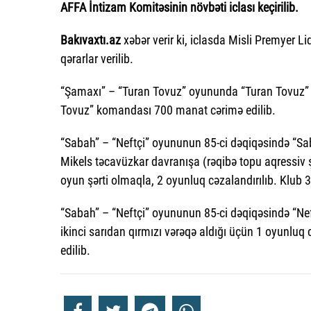
AFFA İntizam Komitəsinin növbəti iclası keçirilib.
Bakıvaxtı.az
xəbər verir ki, iclasda Misli Premyer L
qərarlar verilib.
“Şamaxı” – “Turan Tovuz” oyununda “Turan Tovuz” 
Tovuz” komandası 700 manat cərimə edilib.
“Sabah” – “Neftçi” oyununun 85-ci dəqiqəsində “S
Mikels təcavüzkar davranışa (rəqibə topu aqressiv ş
oyun şərti olmaqla, 2 oyunluq cəzalandırılıb. Klub 
“Sabah” – “Neftçi” oyununun 85-ci dəqiqəsində “Ne
ikinci sarıdan qırmızı vərəqə aldığı üçün 1 oyunluq
edilib.