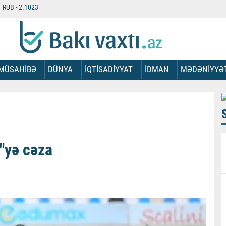
RUB -
2.1023
MÜSAHİBƏ
DÜNYA
İQTİSADİYYAT
İDMAN
MƏDƏNİYYƏ
"yə cəza