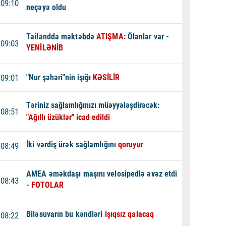
09:10
neçəyə oldu
Tailandda məktəbdə
ATIŞMA:
Ölənlər var -
09:03
YENİLƏNİB
09:01
"Nur şəhəri"nin işığı
KƏSİLİR
Təriniz sağlamlığınızı müəyyələşdirəcək:
08:51
"Ağıllı üzüklər" icad edildi
İki vərdiş ürək sağlamlığını
qoruyur
08:49
AMEA əməkdaşı maşını velosipedlə əvəz etdi
08:43
-
FOTOLAR
Biləsuvarın bu kəndləri
işıqsız qalacaq
08:22