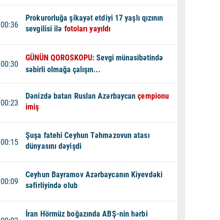
Prokurorluğa şikayət etdiyi 17 yaşlı qızının
00:36
sevgilisi ilə
fotoları yayıldı
GÜNÜN QOROSKOPU:
Sevgi münasibətində
00:30
səbirli olmağa çalışın...
Dənizdə batan Ruslan Azərbaycan
çempionu
00:23
imiş
Şuşa fatehi Ceyhun Təhməzovun atası
00:15
dünyasını dəyişdi
Ceyhun Bayramov Azərbaycanın Kiyevdəki
00:09
səfirliyində olub
İran Hörmüz boğazında ABŞ-nin hərbi