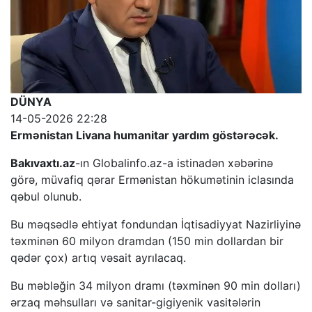
DÜNYA
14-05-2026 22:28
Ermənistan Livana humanitar yardım göstərəcək.
Bakıvaxtı.az
-ın Globalinfo.az-a istinadən xəbərinə
görə, müvafiq qərar Ermənistan hökumətinin iclasında
qəbul olunub.
Bu məqsədlə ehtiyat fondundan İqtisadiyyat Nazirliyinə
təxminən 60 milyon dramdan (150 min dollardan bir
qədər çox) artıq vəsait ayrılacaq.
Bu məbləğin 34 milyon dramı (təxminən 90 min dolları)
ərzaq məhsulları və sanitar-gigiyenik vasitələrin