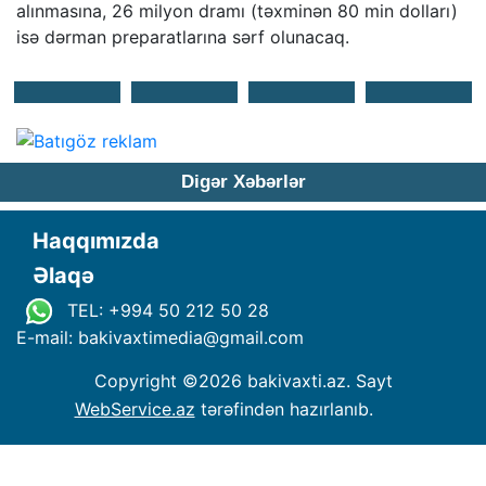
alınmasına, 26 milyon dramı (təxminən 80 min dolları)
isə dərman preparatlarına sərf olunacaq.
Digər Xəbərlər
Haqqımızda
Əlaqə
TEL: +994 50 212 50 28
E-mail: bakivaxtimedia
@
gmail.com
Copyright ©
2026 bakivaxti.az. Sayt
WebService.az
tərəfindən hazırlanıb.