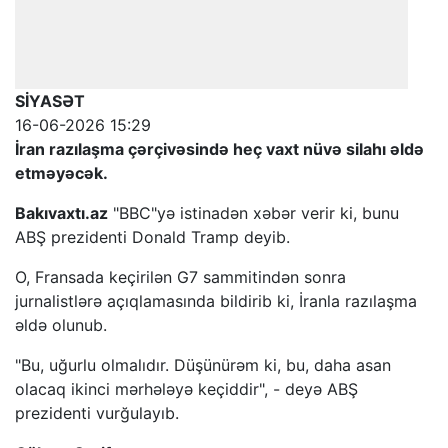
SİYASƏT
16-06-2026 15:29
İran razılaşma çərçivəsində heç vaxt nüvə silahı əldə
etməyəcək.
Bakıvaxtı.az
"BBC"yə istinadən xəbər verir ki, bunu
ABŞ prezidenti Donald Tramp deyib.
O, Fransada keçirilən G7 sammitindən sonra
jurnalistlərə açıqlamasında bildirib ki, İranla razılaşma
əldə olunub.
"Bu, uğurlu olmalıdır. Düşünürəm ki, bu, daha asan
olacaq ikinci mərhələyə keçiddir", - deyə ABŞ
prezidenti vurğulayıb.