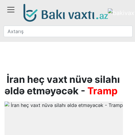
İran heç vaxt nüvə silahı
əldə etməyəcək -
Tramp