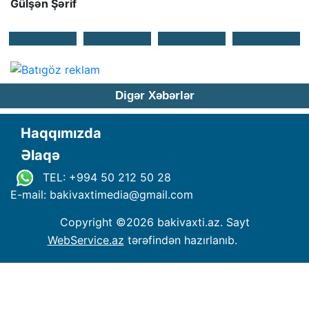
Gülşən Şərif
Digər Xəbərlər
Haqqımızda
Əlaqə
TEL: +994 50 212 50 28
E-mail: bakivaxtimedia
@
gmail.com
Copyright ©
2026 bakivaxti.az. Sayt
WebService.az
tərəfindən hazırlanıb.