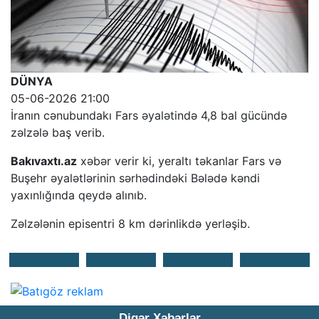
DÜNYA
05-06-2026 21:00
İranın cənubundakı Fars əyalətində 4,8 bal gücündə
zəlzələ baş verib.
Bakıvaxtı.az
xəbər verir ki, yeraltı təkanlar Fars və
Buşehr əyalətlərinin sərhədindəki Bələdə kəndi
yaxınlığında qeydə alınıb.
Zəlzələnin episentri 8 km dərinlikdə yerləşib.
Digər Xəbərlər