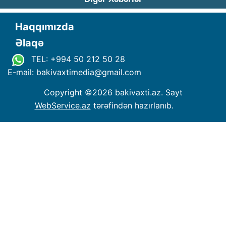
Haqqımızda
Əlaqə
TEL: +994 50 212 50 28
E-mail: bakivaxtimedia
@
gmail.com
Copyright ©
2026 bakivaxti.az. Sayt
WebService.az
tərəfindən hazırlanıb.