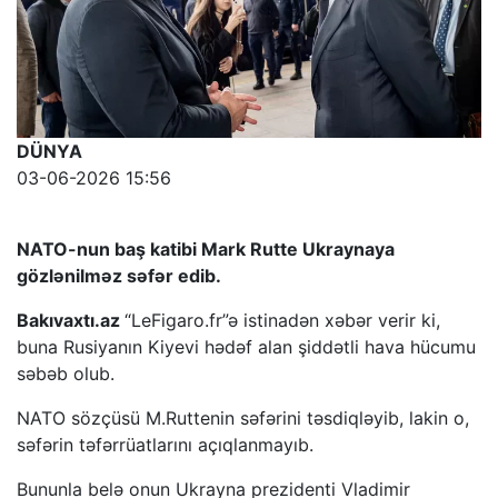
DÜNYA
03-06-2026 15:56
NATO-nun baş katibi Mark Rutte Ukraynaya
gözlənilməz səfər edib.
Bakıvaxtı.az
“LeFigaro.fr”ə istinadən xəbər verir ki,
buna Rusiyanın Kiyevi hədəf alan şiddətli hava hücumu
səbəb olub.
NATO sözçüsü M.Ruttenin səfərini təsdiqləyib, lakin o,
səfərin təfərrüatlarını açıqlanmayıb.
Bununla belə onun Ukrayna prezidenti Vladimir