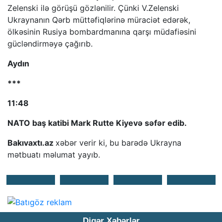
Zelenski ilə görüşü gözlənilir. Çünki V.Zelenski
Ukraynanın Qərb müttəfiqlərinə müraciət edərək,
ölkəsinin Rusiya bombardmanına qarşı müdafiəsini
gücləndirməyə çağırıb.
Aydın
***
11:48
NATO baş katibi Mark Rutte Kiyevə səfər edib.
Bakıvaxtı.az
xəbər verir ki, bu barədə Ukrayna
mətbuatı məlumat yayıb.
Digər Xəbərlər