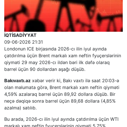
İQTİSADİYYAT
09-06-2026 21:31
Londonun ICE birjasında 2026-cı ilin iyul ayında
çatdırılma üçün Brent markalı xam neftin fyuçerslərinin
qiyməti 29 may 2026-cı ildən bəri ilk dəfə olaraq
barrel üçün 90 dollardan aşağı düşüb.
Bakıvaxtı.az
xəbər verir ki, Bakı vaxtı ilə saat 20:03-ə
olan məlumata görə, Brent markalı xam neftin qiyməti
4,59% azalaraq barrel üçün 89,92 dollara düşüb. Bir
neçə dəqiqə sonra barrel üçün 89,68 dollara (4,85%
azalma) satılıb.
Bu arada, 2026-cı ilin iyul ayında çatdırılma üçün WTI
markalı xam neftin fyuçerslərinin qiyməti 5,75%