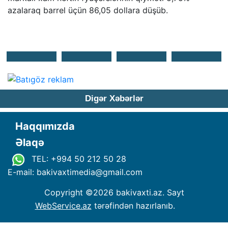
azalaraq barrel üçün 86,05 dollara düşüb.
Digər Xəbərlər
Haqqımızda
Əlaqə
TEL: +994 50 212 50 28
E-mail: bakivaxtimedia
@
gmail.com
Copyright ©
2026 bakivaxti.az. Sayt
WebService.az
tərəfindən hazırlanıb.