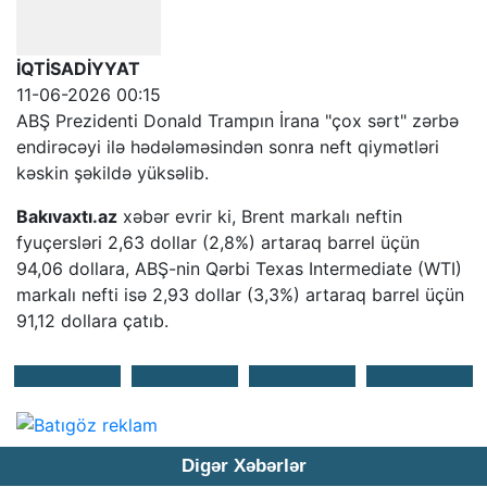
İQTİSADİYYAT
11-06-2026 00:15
ABŞ Prezidenti Donald Trampın İrana "çox sərt" zərbə
endirəcəyi ilə hədələməsindən sonra neft qiymətləri
kəskin şəkildə yüksəlib.
Bakıvaxtı.az
xəbər evrir ki, Brent markalı neftin
fyuçersləri 2,63 dollar (2,8%) artaraq barrel üçün
94,06 dollara, ABŞ-nin Qərbi Texas Intermediate (WTI)
markalı nefti isə 2,93 dollar (3,3%) artaraq barrel üçün
91,12 dollara çatıb.
Digər Xəbərlər