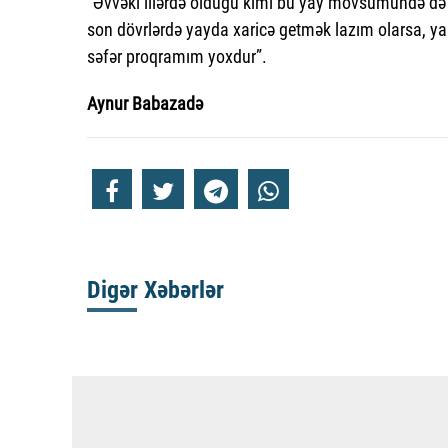
“Əvvəki illərdə olduğu kimi bu yay mövsümündə də 
son dövrlərdə yayda xaricə getmək lazım olarsa, yal
səfər proqramım yoxdur”.
Aynur Babazadə
Digər Xəbərlər