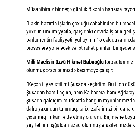
Müsahibimiz bir neçə günlük ölkənin hansısa rayonl
“Lakin hazırda işlərin çoxluğu səbəbindən bu məsə
yoxdur. Ümumiyyətlə, qarşıdakı dövrdə işlərin gediş
parlamentin fəaliyyəti iyul ayının 15-dək davam e
proseslərə yönələcək və istirahət planları bir qədər
Milli Məclisin üzvü Hikmət Babaoğlu
torpaqlarımız 
olunmuş ərazilərimizdə keçirməyə çalışır:
“Keçən il yay tətilimi Şuşada keçirdim. Bu il də düş
Şuşadan həm Laçına, həm Kəlbəcərə, həm Ağdərəyə
Şuşada qaldığım müddətdə hər gün rayonlarımızdan
daha yaxından tanımaq, tarixi Zəfərimizi bir daha
çıxarmaq imkanı əldə etmiş oluram. Bu, mənə böyük
yay tətilimi işğaldan azad olunmuş ərazilərimizdə k