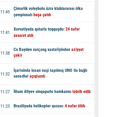
Çimərlik voleybolu üzrə klublararası ölkə
11:45
çempionatı
başa çatıb
Xorvatiyada qatarla toqquşdu:
24 nəfər
11:41
xəsarət alıb
Co Bayden xərçəng xəstəliyindən
əziyyət
11:38
çəkir
İçərisində insan nəşi tapılmış UNO ilə bağlı
11:32
sənədlər
açıqlandı
11:27
İlham Əliyev sinqapurlu həmkarını
təbrik edib
11:23
Braziliyada helikopter qəzası:
4 nəfər ölüb