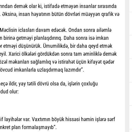
ından demək olar ki, istifadə etməyən insanlar sırasında
. Əksinə, insan həyatının bütün dövrləri müəyyən qrafik və
li Məclisin iclasları davam edəcək. Ondan sonra ailəmlə
 birinə getməyi planlaşdırırıq. Daha sonra isə imkan
əfər etməyi düşünürük. Ümumilikdə, bir daha qeyd etmək
eyil. Xarici ölkələri gördükdən sonra tam əminliklə demək
gözəl məkanları sağlamlıq və istirahət üçün kifayət qədər
ə mövcud imkanlarla uzlaşdırmaq lazımdır”.
eçə ildir, yay tətili dövrü olsa da, işlərin çoxluğu
dud olur:
if layihələr var. Vaxtımın böyük hissəsi həmin işlərə sərf
 konkret plan formalaşmayıb”.