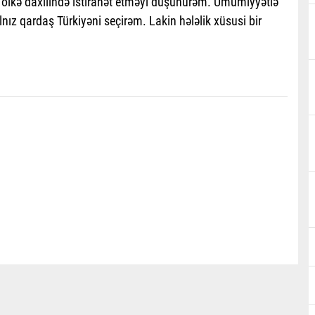
ölkə daxilində istirahət etməyi düşünürəm. Ümumiyyətlə
nız qardaş Türkiyəni seçirəm. Lakin hələlik xüsusi bir