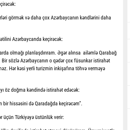
çirəcək:
rləri görmək və daha çox Azərbaycanın kəndlərini daha
 tətilini Azərbaycanda keçirəcək:
larda olmağı planlaşdırıram. Əgər alınsa ailəmlə Qarabağ
 Bir sözlə Azərbaycanın o qədər çox füsunkar istirahət
tməz. Hər kəsi yerli turizmin inkişafına töhvə verməyə
ayı öz doğma kəndində istirahət edəcək:
 bir hissəsini də Qaradağda keçirəcəm”.
r üçün Türkiyəyə üstünlük verir: