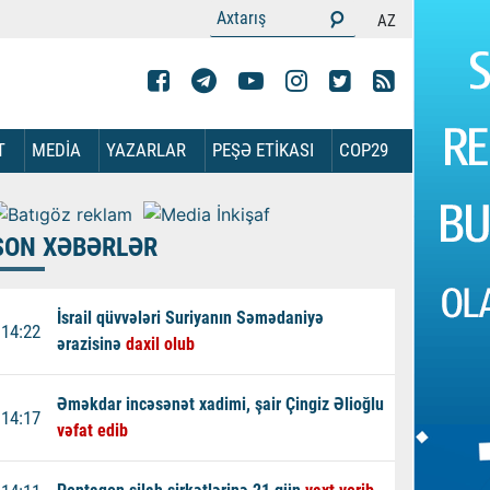
AZ
T
MEDİA
YAZARLAR
PEŞƏ ETİKASI
COP29
SON XƏBƏRLƏR
İsrail qüvvələri Suriyanın Səmədaniyə
14:22
ərazisinə
daxil olub
Əməkdar incəsənət xadimi, şair Çingiz Əlioğlu
14:17
vəfat edib