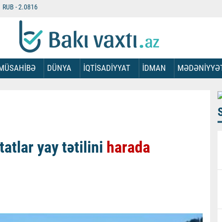
RUB -
2.0816
MÜSAHİBƏ
DÜNYA
İQTİSADİYYAT
İDMAN
MƏDƏNİYYƏ
atlar yay tətilini
harada