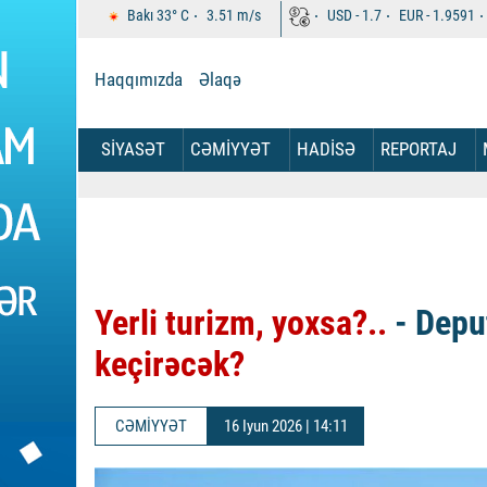
Bakı
33°
C
3.51
m/s
USD -
1.7
EUR -
1.9591
Haqqımızda
Əlaqə
SİYASƏT
CƏMİYYƏT
HADİSƏ
REPORTAJ
Yerli turizm, yoxsa?..
- Deput
keçirəcək?
CƏMİYYƏT
16 Iyun 2026 | 14:11