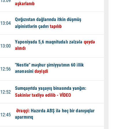
13:09
aşkarlanıb
Qırğızıstan dağlarında itkin düşmüş
13:04
alpinistlərin çadırı
tapılıb
Yaponiyada 5,6 maqnitudalı zəlzələ
qeydə
13:00
alındı
"Nestle" məşhur şirniyyatının 60 illik
12:56
ənənəsini
dəyişdi
Sumqayıtda yaşayış binasında yanğın:
12:52
Sakinlər təxliyə edilib - VİDEO
Əraqçi:
Hazırda ABŞ ilə heç bir danışıqlar
12:45
aparmırıq