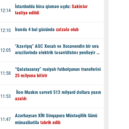
İstanbulda bina qismən uçdu:
Sakinlər
12:14
təxliyə edildi
İranda 4 bal gücündə
zəlzələ olub
12:10
“Azərişıq” ASC Xocalı və Xocavəndin bir sıra
12:05
ərazilərində elektrik təsərrüfatını yeniləyir -
VİDEO
“Qalatasaray” rusiyalı futbolçunun transferini
11:58
25 milyona bitirir
İlon Maskın sərvəti 513 milyard dollara yaxın
11:53
azaldı
Azərbaycan XİN Sinqapura Müstəqillik Günü
11:47
münasibətilə
təbrik edib