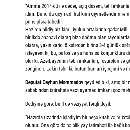
“Amma 2014-cü ilə qədər, açıq desəm, tətil imkanlar
idim. Bunu da qeyri-adi hal kimi qiymətləndirmirəm
prinsiplərə tabedir.
Hazırda bildiyiniz kimi, iyulun ortalarına qədər Mil
birlikdə ənənəvi olaraq bizə doğma olan rayonlardan
olarsa, yaxın xarici ölkələrdən birinə 3-4 günlük s
istəyirəm ki, bu, pafos və ya hansısa konjunktura d
olar ki, Azərbaycanın təbii imkanları, resursları və 
zəngindir. Lakin təbii ki, bütün bunları iş rejimi v
Deputat Ceyhun Məmmədov
qeyd edib ki, artıq bir n
səbəbindən istirahətə vaxt ayırmaq imkanı çox məh
Dediyinə görə, bu il də vəziyyət fərqli deyil:
"Hazırda üzərində işlədiyim bir neçə kitab və müxtəl
olunur. Ona görə də hələlik yay istirahəti ilə bağlı