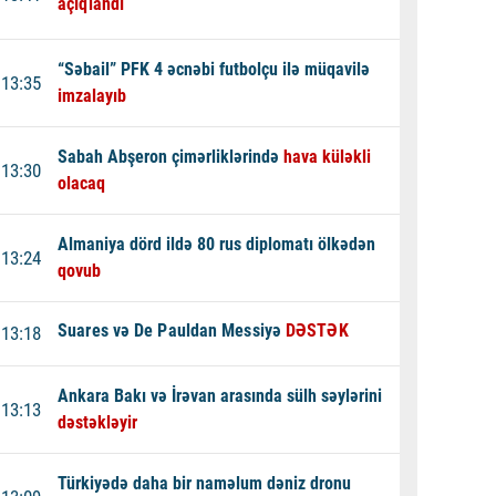
açıqlandı
“Səbail” PFK 4 əcnəbi futbolçu ilə müqavilə
13:35
imzalayıb
Sabah Abşeron çimərliklərində
hava küləkli
13:30
olacaq
Almaniya dörd ildə 80 rus diplomatı ölkədən
13:24
qovub
Suares və De Pauldan Messiyə
DƏSTƏK
13:18
Ankara Bakı və İrəvan arasında sülh səylərini
13:13
dəstəkləyir
Türkiyədə daha bir naməlum dəniz dronu