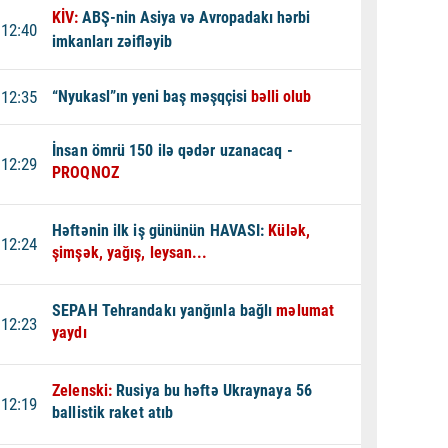
KİV:
ABŞ-nin Asiya və Avropadakı hərbi
12:40
imkanları zəifləyib
12:35
“Nyukasl”ın yeni baş məşqçisi
bəlli olub
İnsan ömrü 150 ilə qədər uzanacaq -
12:29
PROQNOZ
Həftənin ilk iş gününün HAVASI:
Külək,
12:24
şimşək, yağış, leysan...
SEPAH Tehrandakı yanğınla bağlı
məlumat
12:23
yaydı
Zelenski:
Rusiya bu həftə Ukraynaya 56
12:19
ballistik raket atıb