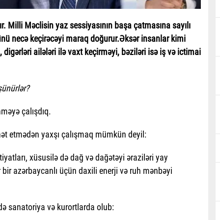
aşır. Milli Məclisin yaz sessiyasının başa çatmasına sayılı
ünü necə keçirəcəyi maraq doğurur.
Əksər insanlar kimi
igərləri ailələri ilə vaxt keçirməyi, bəziləri isə iş və ictimai
şünürlər?
ənməyə çalışdıq.
rahət etmədən yaxşı çalışmaq mümkün deyil:
tiyatları, xüsusilə də dağ və dağətəyi əraziləri yay
r bir azərbaycanlı üçün daxili enerji və ruh mənbəyi
cdə sanatoriya və kurortlarda olub: