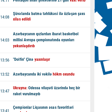
14:11
Pentaqon silah şirkətlərinə 21 gün
vaxt verib
Şüvəlanda batma təhlükəsi ilə üzləşən şəxs
14:08
xilas edildi
Azərbaycanın qızlardan ibarət basketbol
14:03
millisi Avropa çempionatında oyunları
yekunlaşdırıb
"Dolfin" Çinə
yaxınlaşır
13:56
13:52
Azərbaycanda iki vəkilə
hökm oxundu
Ukrayna:
Odessa vilayəti üzərində heç bir
13:47
raket vurulmayıb
Çempionlar Liqasının əsas favoritləri
13:41