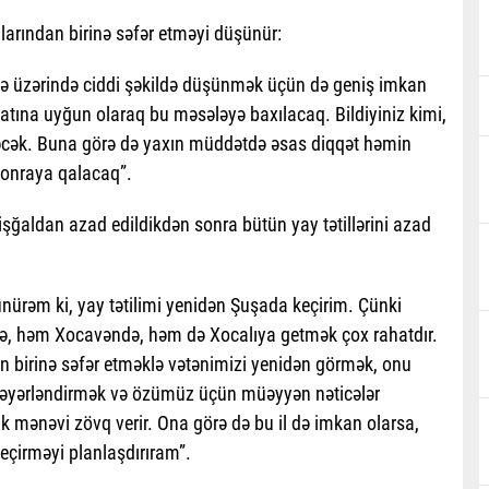
arından birinə səfər etməyi düşünür:
lə üzərində ciddi şəkildə düşünmək üçün də geniş imkan
atına uyğun olaraq bu məsələyə baxılacaq. Bildiyiniz kimi,
dəcək. Buna görə də yaxın müddətdə əsas diqqət həmin
 sonraya qalacaq”.
işğaldan azad edildikdən sonra bütün yay tətillərini azad
ünürəm ki, yay tətilimi yenidən Şuşada keçirim. Çünki
, həm Xocavəndə, həm də Xocalıya getmək çox rahatdır.
 birinə səfər etməklə vətənimizi yenidən görmək, onu
 dəyərləndirmək və özümüz üçün müəyyən nəticələr
 mənəvi zövq verir. Ona görə də bu il də imkan olarsa,
eçirməyi planlaşdırıram”.