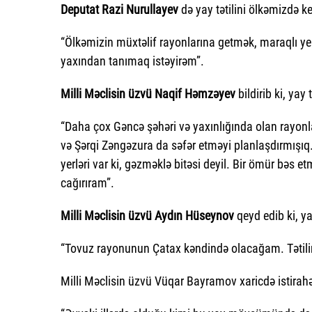
Deputat Razi Nurullayev
də yay tətilini ölkəmizdə ke
“Ölkəmizin müxtəlif rayonlarına getmək, maraqlı ye
yaxından tanımaq istəyirəm”.
Milli Məclisin üzvü Naqif Həmzəyev
bildirib ki, yay
“Daha çox Gəncə şəhəri və yaxınlığında olan rayon
və Şərqi Zəngəzura da səfər etməyi planlaşdırmışıq.
yerləri var ki, gəzməklə bitəsi deyil. Bir ömür bəs e
cağırıram”.
Milli Məclisin üzvü Aydın Hüseynov
qeyd edib ki, y
“Tovuz rayonunun Çatax kəndində olacağam. Tətilin
Milli Məclisin üzvü Vüqar Bayramov xaricdə istirahə