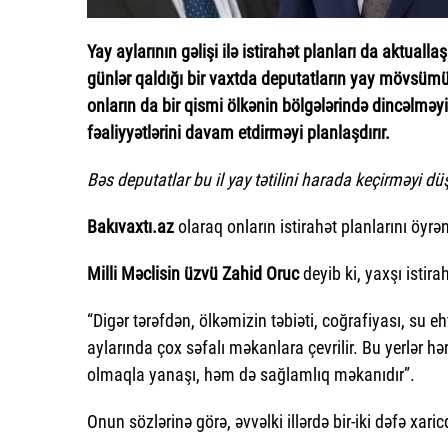
Yay aylarının gəlişi ilə istirahət planları da aktuall
günlər qaldığı bir vaxtda deputatların yay mövsüm
onların da bir qismi ölkənin bölgələrində dincəlməyi, d
fəaliyyətlərini davam etdirməyi planlaşdırır.
Bəs deputatlar bu il yay tətilini harada keçirməyi dü
Bakıvaxtı.az
olaraq onların istirahət planlarını öyr
Milli Məclisin üzvü Zahid Oruc
deyib ki, yaxşı isti
“Digər tərəfdən, ölkəmizin təbiəti, coğrafiyası, su eh
aylarında çox səfalı məkanlara çevrilir. Bu yerlər hə
olmaqla yanaşı, həm də sağlamlıq məkanıdır”.
Onun sözlərinə görə, əvvəlki illərdə bir-iki dəfə xari