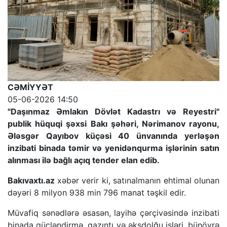
CƏMİYYƏT
05-06-2026 14:50
"Daşınmaz Əmlakın Dövlət Kadastrı və Reyestri"
publik hüquqi şəxsi Bakı şəhəri, Nərimanov rayonu,
Ələsgər Qayıbov küçəsi 40 ünvanında yerləşən
inzibati binada təmir və yenidənqurma işlərinin satın
alınması ilə bağlı açıq tender elan edib.
Bakıvaxtı.az
xəbər verir ki, satınalmanın ehtimal olunan
dəyəri 8 milyon 938 min 796 manat təşkil edir.
Müvafiq sənədlərə əsasən, layihə çərçivəsində inzibati
binada gücləndirmə, qazıntı və əksdolğu işləri, bünövrə