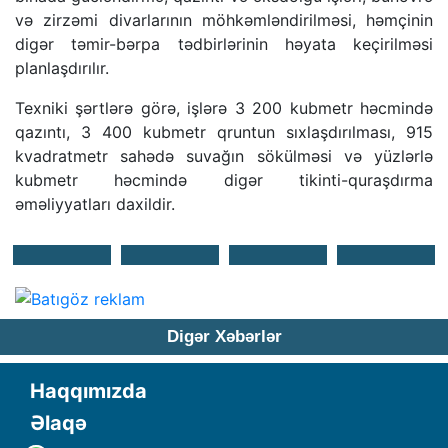
və zirzəmi divarlarının möhkəmləndirilməsi, həmçinin
digər təmir-bərpa tədbirlərinin həyata keçirilməsi
planlaşdırılır.
Texniki şərtlərə görə, işlərə 3 200 kubmetr həcmində
qazıntı, 3 400 kubmetr qruntun sıxlaşdırılması, 915
kvadratmetr sahədə suvağın sökülməsi və yüzlərlə
kubmetr həcmində digər tikinti-quraşdırma
əməliyyatları daxildir.
Digər Xəbərlər
Haqqımızda
Əlaqə