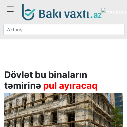
Dövlət bu binaların
təmirinə
pul ayıracaq