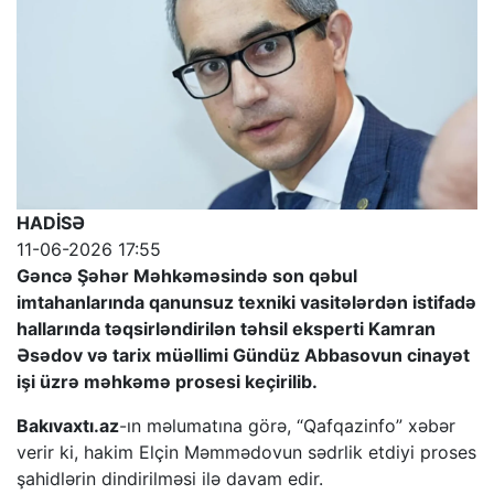
HADİSƏ
11-06-2026 17:55
Gəncə Şəhər Məhkəməsində son qəbul
imtahanlarında qanunsuz texniki vasitələrdən istifadə
hallarında təqsirləndirilən təhsil eksperti Kamran
Əsədov və tarix müəllimi Gündüz Abbasovun cinayət
işi üzrə məhkəmə prosesi keçirilib.
Bakıvaxtı.az
-ın məlumatına görə, “Qafqazinfo” xəbər
verir ki, hakim Elçin Məmmədovun sədrlik etdiyi proses
şahidlərin dindirilməsi ilə davam edir.