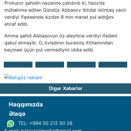
Prokuror şahidin nəzərinə çatıdırıb ki, hazırda
mühakimə edilən Gündüz Abbasov ibtidai istintaq vaxtı
verdiyi ifadəsində sizdən 8 min manat pul aldığını
etiraf edib.
Amma şahid Abbasovun öz əleyhinə verdiyi ifadəni
qəbul etməyib. O, övladının buraxılış ittihamından
keçməsi üçün pul vermədiyini iddia edib.
Digər Xəbərlər
Haqqımızda
Əlaqə
TEL: +994 50 212 50 28
E-mail: bakivaxtimedia
@
gmail.com