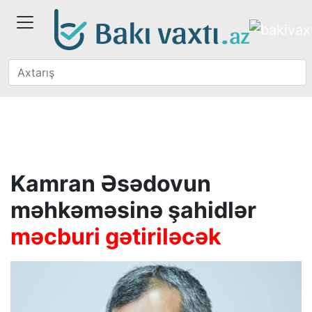
Kamran Əsədovun
məhkəməsinə şahidlər
məcburi gətiriləcək