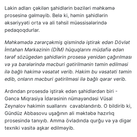
Lakin adları çəkilən şahidlərin bəziləri məhkəmə
prosesinə gəlməyib. Belə ki, həmin şahidlərin
əksəriyyəti orta və ali təhsil müəssisələrində
pedaqoqdurlar.
Məhkəmədə zərərçəkmiş qismində iştirak edən Dövlət
İmtahan Mərkəzinin (DİM) hüquqlarını müdafiə edən
tərəf sözügedən şahidlərin prosesə yenidən çağırılması
və ya barələrində məcburi gətirilmənin təmin edilməsi
ilə bağlı hakimə vəsatət verib. Hakim bu vəsatəti təmin
edib, onların məcburi gətirilməsi ilə bağlı qərar verib.
Ardından prosesdə iştirak edən şahidlərdən biri -
Gəncə Miqrasiya İdarəsinin nümayəndəsi Vüsal
Zeynalov hakimin suallarını cavablandırıb. O bildirib ki,
Gündüz Abbasovu uşağının ali məktəbə hazırlıq
prosesində tanıyıb. Amma övladında qurğu və ya digər
texniki vasitə aşkar edilməyib.