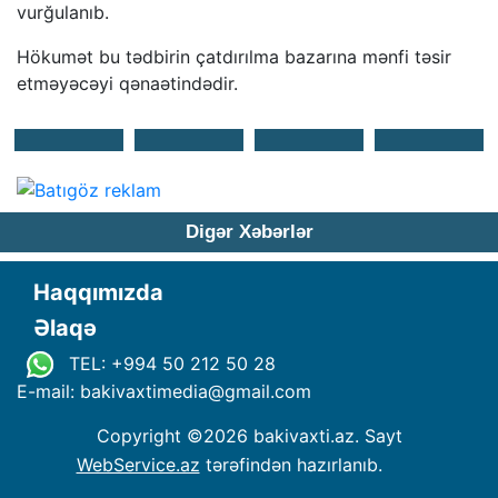
vurğulanıb.
Hökumət bu tədbirin çatdırılma bazarına mənfi təsir
etməyəcəyi qənaətindədir.
Digər Xəbərlər
Haqqımızda
Əlaqə
TEL: +994 50 212 50 28
E-mail: bakivaxtimedia
@
gmail.com
Copyright ©
2026 bakivaxti.az. Sayt
WebService.az
tərəfindən hazırlanıb.