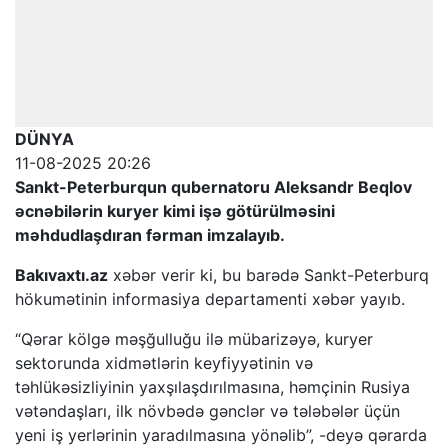
DÜNYA
11-08-2025 20:26
Sankt-Peterburqun qubernatoru Aleksandr Beqlov
əcnəbilərin kuryer kimi işə götürülməsini
məhdudlaşdıran fərman imzalayıb.
Bakıvaxtı.az
xəbər verir ki, bu barədə Sankt-Peterburq
hökumətinin informasiya departamenti xəbər yayıb.
“Qərar kölgə məşğulluğu ilə mübarizəyə, kuryer
sektorunda xidmətlərin keyfiyyətinin və
təhlükəsizliyinin yaxşılaşdırılmasına, həmçinin Rusiya
vətəndaşları, ilk növbədə gənclər və tələbələr üçün
yeni iş yerlərinin yaradılmasına yönəlib”, -deyə qərarda