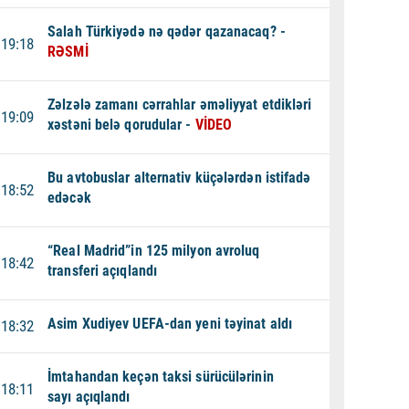
Salah Türkiyədə nə qədər qazanacaq? -
19:18
RƏSMİ
Zəlzələ zamanı cərrahlar əməliyyat etdikləri
19:09
xəstəni belə qorudular -
VİDEO
Bu avtobuslar alternativ küçələrdən istifadə
18:52
edəcək
“Real Madrid”in 125 milyon avroluq
18:42
transferi açıqlandı
Asim Xudiyev UEFA-dan yeni təyinat aldı
18:32
İmtahandan keçən taksi sürücülərinin
18:11
sayı açıqlandı