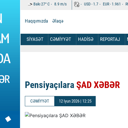
Bakı
27°
C
8.9
m/s
USD -
1.7
EUR -
1.961
R
Haqqımızda
Əlaqə
SİYASƏT
CƏMİYYƏT
HADİSƏ
REPORTAJ
Pensiyaçılara
ŞAD XƏBƏR
CƏMİYYƏT
12 Iyun 2026 | 12:25