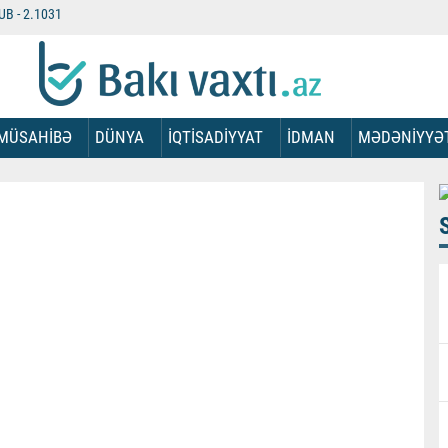
UB -
2.1031
MÜSAHİBƏ
DÜNYA
İQTİSADİYYAT
İDMAN
MƏDƏNİYYƏ