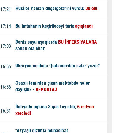
Husilər Yəmən düşərgələrini vurdu:
30 ölü
17:21
17:14
Bu imtahanın keçiriləcəyi tarix
açıqlandı
Dəniz suyu uşaqlarda
BU İNFEKSİYALARA
17:03
səbəb ola bilər
Ukrayna mediası Qurbanovdan nələr yazdı?
16:56
Əsaslı təmirdən çıxan məktəbdə nələr
16:56
dəyişib? -
REPORTAJ
İtaliyada oğluna 3 gün toy etdi,
6 milyon
16:51
xərclədi
"Azyaşlı qızımla münasibət