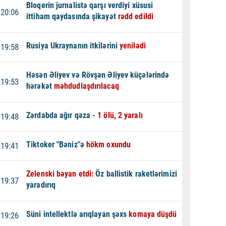
Bloqerin jurnalistə qarşı verdiyi xüsusi
20:06
ittiham qaydasında şikayət
rədd edildi
Rusiya Ukraynanın itkilərini
yenilədi
19:58
Həsən Əliyev və Rövşən Əliyev küçələrində
19:53
hərəkət
məhdudlaşdırılacaq
Zərdabda ağır qəza -
1 ölü, 2 yaralı
19:48
Tiktoker "Bəniz"ə
hökm oxundu
19:41
Zelenski bəyan etdi:
Öz ballistik raketlərimizi
19:37
yaradırıq
Süni intellektlə arıqlayan şəxs
komaya düşdü
19:26