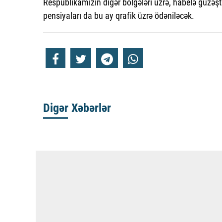
Respublikamızın digər bölgələri üzrə, habelə güzəştl
pensiyaları da bu ay qrafik üzrə ödəniləcək.
Digər Xəbərlər