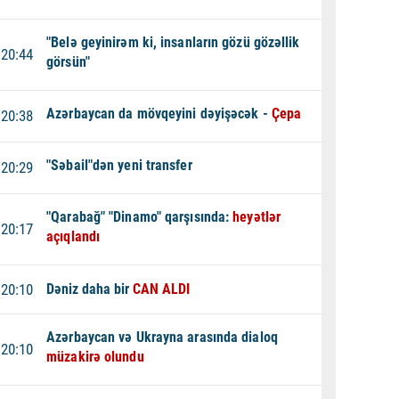
"Belə geyinirəm ki, insanların gözü gözəllik
20:44
görsün"
Azərbaycan da mövqeyini dəyişəcək -
Çepa
20:38
"Səbail"dən yeni transfer
20:29
"Qarabağ" "Dinamo" qarşısında:
heyətlər
20:17
açıqlandı
20:10
Dəniz daha bir
CAN ALDI
Azərbaycan və Ukrayna arasında dialoq
20:10
müzakirə olundu