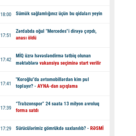
Sümük sağlamlığınız üçün bu qidaları yeyin
18:00
Zərdabda oğul "Mercedes"i dirəyə çırpdı,
17:51
anası öldü
MİQ üzrə həvəsləndirmə tətbiq olunan
17:42
məktəblərə
vakansiya seçiminə start verilir
"Koroğlu"da avtomobillərdən kim pul
17:41
toplayır? -
AYNA-dan açıqlama
“Trabzonspor” 24 saata 13 milyon avroluq
17:39
forma satdı
17:29
Sürücülərimiz gömrükdə saxlanılıb? -
RƏSMİ