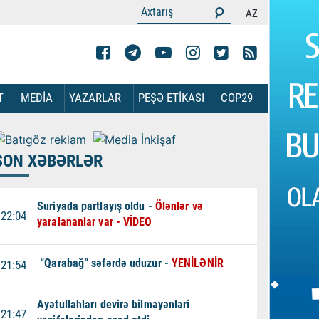
AZ
T
MEDİA
YAZARLAR
PEŞƏ ETİKASI
COP29
SON XƏBƏRLƏR
Suriyada partlayış oldu -
Ölənlər və
22:04
yaralananlar var - VİDEO
“Qarabağ” səfərdə uduzur -
YENİLƏNİR
21:54
Ayətullahları devirə bilməyənləri
21:47