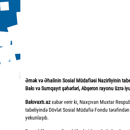
Əmək və Əhalinin Sosial Müdafiəsi Nazirliyinin tab
Bakı və Sumqayıt şəhərləri, Abşeron rayonu üzrə iyu
Bakıvaxtı.az
xəbər verir ki, Naxçıvan Muxtar Respub
tabeliyində Dövlət Sosial Müdafiə Fondu tərəfindən
yekunlaşıb.