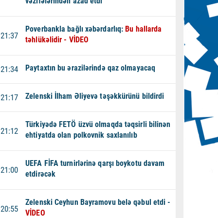
vəzifələrindən azad etdi
Poverbankla bağlı xəbərdarlıq:
Bu hallarda
21:37
təhlükəlidir - VİDEO
Paytaxtın bu ərazilərində qaz olmayacaq
21:34
Zelenski İlham Əliyevə təşəkkürünü bildirdi
21:17
Türkiyədə FETÖ üzvü olmaqda təqsirli bilinən
21:12
ehtiyatda olan polkovnik saxlanılıb
UEFA FİFA turnirlərinə qarşı boykotu davam
21:00
etdirəcək
Zelenski Ceyhun Bayramovu belə qəbul etdi -
20:55
VİDEO