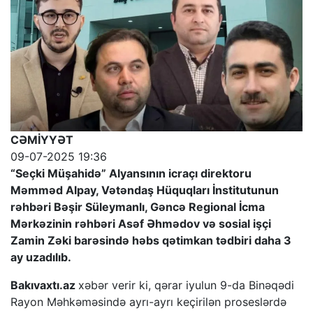
CƏMİYYƏT
09-07-2025 19:36
“Seçki Müşahidə” Alyansının icraçı direktoru
Məmməd Alpay, Vətəndaş Hüquqları İnstitutunun
rəhbəri Bəşir Süleymanlı, Gəncə Regional İcma
Mərkəzinin rəhbəri Asəf Əhmədov və sosial işçi
Zamin Zəki barəsində həbs qətimkan tədbiri daha 3
ay uzadılıb.
Bakıvaxtı.az
xəbər verir ki, qərar iyulun 9-da Binəqədi
Rayon Məhkəməsində ayrı-ayrı keçirilən proseslərdə