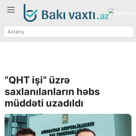
“QHT işi” üzrə
saxlanılanların həbs
müddəti uzadıldı