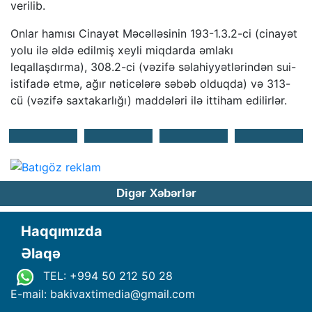
verilib.
Onlar hamısı Cinayət Məcəlləsinin 193-1.3.2-ci (cinayət
yolu ilə əldə edilmiş xeyli miqdarda əmlakı
leqallaşdırma), 308.2-ci (vəzifə səlahiyyətlərindən sui-
istifadə etmə, ağır nəticələrə səbəb olduqda) və 313-
cü (vəzifə saxtakarlığı) maddələri ilə ittiham edilirlər.
Digər Xəbərlər
Haqqımızda
Əlaqə
TEL: +994 50 212 50 28
E-mail: bakivaxtimedia
@
gmail.com