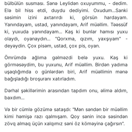
bülbülün susması. Sənə Leylidən oxuyummu, - dedim.
Elə bil hiss etdi, duydu dediyimi. Oxudum...Sanki
səsimin izini axtarırdı ki, görsün hardayam.
Yanındayam, ustad, yanındayam, Arif müəllim. Təəssüf
ki, yuxuda yanındayam... Kaş ki bunlar hamısı yuxu
olaydı, oyanaydın... "Qorxma, qızım, yaxşıyam" -
deyəydin. Çox pisəm, ustad, çox pis, oyan.
Ömrümdə ağlıma gəlməzdi belə yuxu. Kaş ki
görməsəydim, bu yuxunu, Arif müəllim. Birdən yadıma
uşaqlığımda o günlərdən biri, Arif müəllimin mənə
bağışladığı broşuranı xatırladım.
Dərhal şəkillərimin arasından tapdım onu, əlimə aldım,
baxdım...
Və bir cümlə gözümə sataşdı: "Mən səndən bir müəllim
kimi həmişə razı qalmışam. Qoy sənin incə səsindən
zövq almaq üçün xalqımız səni öz köməyinə çağırsın".