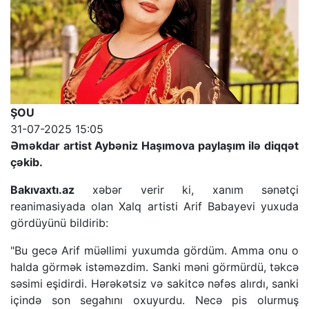
ŞOU
31-07-2025 15:05
Əməkdar artist Aybəniz Haşımova paylaşım ilə diqqət
çəkib.
Bakıvaxtı.az
xəbər verir ki, xanım sənətçi
reanimasiyada olan Xalq artisti Arif Babayevi yuxuda
gördüyünü bildirib:
"Bu gecə Arif müəllimi yuxumda gördüm. Amma onu o
halda görmək istəməzdim. Sanki məni görmürdü, təkcə
səsimi eşidirdi. Hərəkətsiz və sakitcə nəfəs alırdı, sanki
içində son segahını oxuyurdu. Necə pis olurmuş