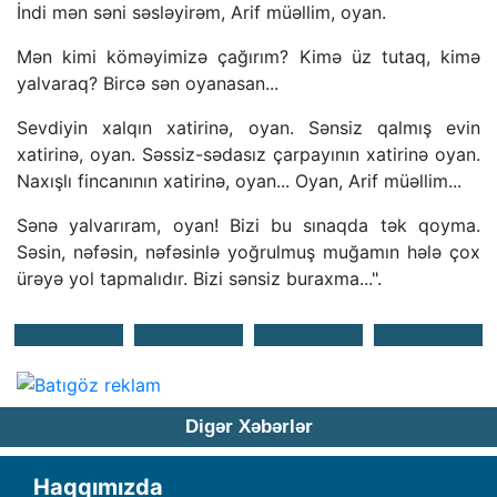
İndi mən səni səsləyirəm, Arif müəllim, oyan.
Mən kimi köməyimizə çağırım? Kimə üz tutaq, kimə
yalvaraq? Bircə sən oyanasan...
Sevdiyin xalqın xatirinə, oyan. Sənsiz qalmış evin
xatirinə, oyan. Səssiz-sədasız çarpayının xatirinə oyan.
Naxışlı fincanının xatirinə, oyan... Oyan, Arif müəllim...
Sənə yalvarıram, oyan! Bizi bu sınaqda tək qoyma.
Səsin, nəfəsin, nəfəsinlə yoğrulmuş muğamın hələ çox
ürəyə yol tapmalıdır. Bizi sənsiz buraxma...".
Digər Xəbərlər
Haqqımızda