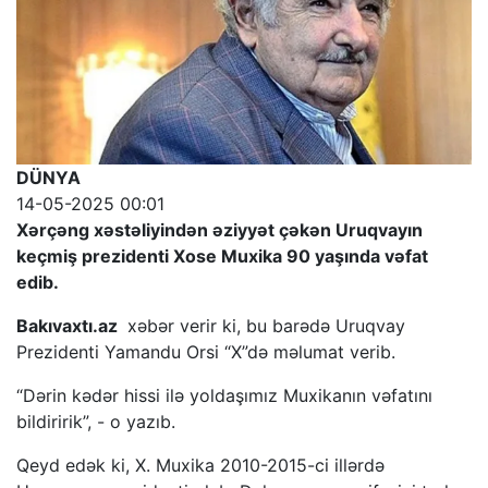
DÜNYA
14-05-2025 00:01
Xərçəng xəstəliyindən əziyyət çəkən Uruqvayın
keçmiş prezidenti Xose Muxika 90 yaşında vəfat
edib.
Bakıvaxtı.az
xəbər verir ki, bu barədə Uruqvay
Prezidenti Yamandu Orsi “X”də məlumat verib.
“Dərin kədər hissi ilə yoldaşımız Muxikanın vəfatını
bildiririk”, - o yazıb.
Qeyd edək ki, X. Muxika 2010-2015-ci illərdə