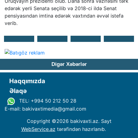
Uruqvayın prezidenti olub. Daha sonra vəzifəsini tərk
edərək yerli Senata seçilib və 2018-ci ildə Senat
pensiyasından imtina edərək vaxtından əvvəl istefa
verib.
Digər Xəbərlər
Haqqımızda
Əlaqə
TEL: +994 50 212 50 28
E-mail: bakivaxtimedia
@
gmail.com
Copyright ©
2026 bakivaxti.az. Sayt
WebService.az
tərəfindən hazırlanıb.