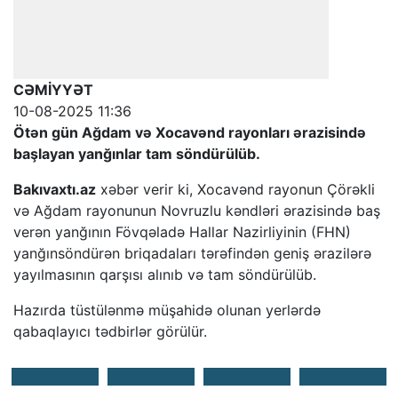
CƏMİYYƏT
10-08-2025 11:36
Ötən gün Ağdam və Xocavənd rayonları ərazisində
başlayan yanğınlar tam söndürülüb.
Bakıvaxtı.az
xəbər verir ki, Xocavənd rayonun Çörəkli
və Ağdam rayonunun Novruzlu kəndləri ərazisində baş
verən yanğının Fövqəladə Hallar Nazirliyinin (FHN)
yanğınsöndürən briqadaları tərəfindən geniş ərazilərə
yayılmasının qarşısı alınıb və tam söndürülüb.
Hazırda tüstülənmə müşahidə olunan yerlərdə
qabaqlayıcı tədbirlər görülür.