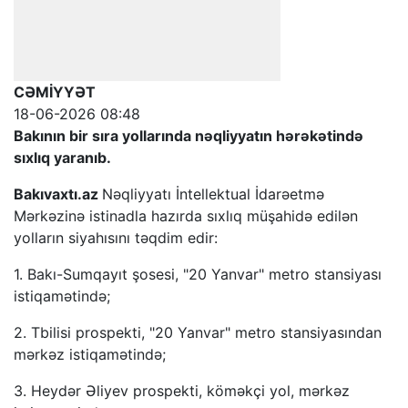
CƏMİYYƏT
18-06-2026 08:48
Bakının bir sıra yollarında nəqliyyatın hərəkətində
sıxlıq yaranıb.
Bakıvaxtı.az
Nəqliyyatı İntellektual İdarəetmə
Mərkəzinə istinadla hazırda sıxlıq müşahidə edilən
yolların siyahısını təqdim edir:
1. Bakı-Sumqayıt şosesi, "20 Yanvar" metro stansiyası
istiqamətində;
2. Tbilisi prospekti, "20 Yanvar" metro stansiyasından
mərkəz istiqamətində;
3. Heydər Əliyev prospekti, köməkçi yol, mərkəz