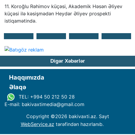
11. Koroğlu Rəhimov küçəsi, Akademik Həsən Əliyev
küçəsi ilə kəsişmədən Heydər Əliyev prospekti
istiqamətində.
Digər Xəbərlər
Haqqımızda
Əlaqə
TEL: +994 50 212 50 28
E-mail: bakivaxtimedia
@
gmail.com
Copyright ©
2026 bakivaxti.az. Sayt
WebService.az
tərəfindən hazırlanıb.