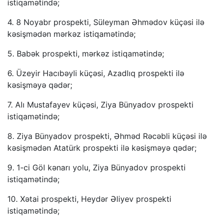
istiqamətində;
4. 8 Noyabr prospekti, Süleyman Əhmədov küçəsi ilə
kəsişmədən mərkəz istiqamətində;
5. Babək prospekti, mərkəz istiqamətində;
6. Üzeyir Hacıbəyli küçəsi, Azadlıq prospekti ilə
kəsişməyə qədər;
7. Alı Mustafayev küçəsi, Ziya Bünyadov prospekti
istiqamətində;
8. Ziya Bünyadov prospekti, Əhməd Rəcəbli küçəsi ilə
kəsişmədən Atatürk prospekti ilə kəsişməyə qədər;
9. 1-ci Göl kənarı yolu, Ziya Bünyadov prospekti
istiqamətində;
10. Xətai prospekti, Heydər Əliyev prospekti
istiqamətində;