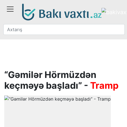
“Gəmilər Hörmüzdən
keçməyə başladı” -
Tramp