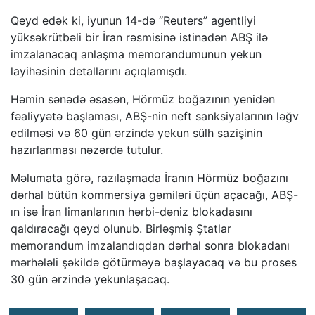
Qeyd edək ki, iyunun 14-də “Reuters” agentliyi
yüksəkrütbəli bir İran rəsmisinə istinadən ABŞ ilə
imzalanacaq anlaşma memorandumunun yekun
layihəsinin detallarını açıqlamışdı.
Həmin sənədə əsasən, Hörmüz boğazının yenidən
fəaliyyətə başlaması, ABŞ-nin neft sanksiyalarının ləğv
edilməsi və 60 gün ərzində yekun sülh sazişinin
hazırlanması nəzərdə tutulur.
Məlumata görə, razılaşmada İranın Hörmüz boğazını
dərhal bütün kommersiya gəmiləri üçün açacağı, ABŞ-
ın isə İran limanlarının hərbi-dəniz blokadasını
qaldıracağı qeyd olunub. Birləşmiş Ştatlar
memorandum imzalandıqdan dərhal sonra blokadanı
mərhələli şəkildə götürməyə başlayacaq və bu proses
30 gün ərzində yekunlaşacaq.