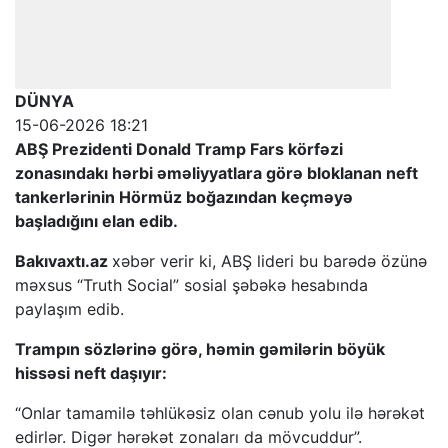
DÜNYA
15-06-2026 18:21
ABŞ Prezidenti Donald Tramp Fars körfəzi
zonasındakı hərbi əməliyyatlara görə bloklanan neft
tankerlərinin Hörmüz boğazından keçməyə
başladığını elan edib.
Bakıvaxtı.az
xəbər verir ki, ABŞ lideri bu barədə özünə
məxsus “Truth Social” sosial şəbəkə hesabında
paylaşım edib.
Trampın sözlərinə görə, həmin gəmilərin böyük
hissəsi neft daşıyır:
“Onlar tamamilə təhlükəsiz olan cənub yolu ilə hərəkət
edirlər. Digər hərəkət zonaları da mövcuddur”.