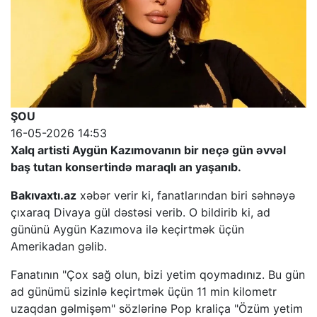
ŞOU
16-05-2026 14:53
Xalq artisti Aygün Kazımovanın bir neçə gün əvvəl
baş tutan konsertində maraqlı an yaşanıb.
Bakıvaxtı.az
xəbər verir ki, fanatlarından biri səhnəyə
çıxaraq Divaya gül dəstəsi verib. O bildirib ki, ad
gününü Aygün Kazımova ilə keçirtmək üçün
Amerikadan gəlib.
Fanatının "Çox sağ olun, bizi yetim qoymadınız. Bu gün
ad günümü sizinlə keçirtmək üçün 11 min kilometr
uzaqdan gəlmişəm" sözlərinə Pop kraliça "Özüm yetim