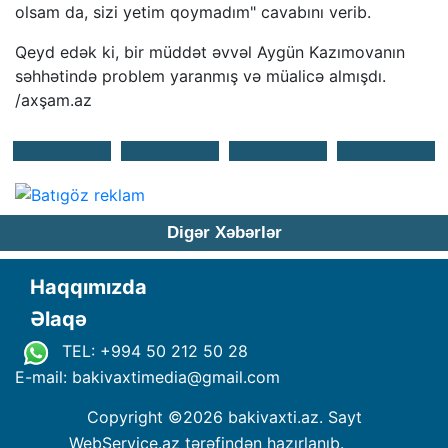
olsam da, sizi yetim qoymadım" cavabını verib.
Qeyd edək ki, bir müddət əvvəl Aygün Kazımovanın
səhhətində problem yaranmış və müalicə almışdı.
/axşam.az
Digər Xəbərlər
Haqqımızda
Əlaqə
TEL: +994 50 212 50 28
E-mail: bakivaxtimedia
@
gmail.com
Copyright ©
2026 bakivaxti.az. Sayt
WebService.az
tərəfindən hazırlanıb.