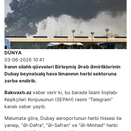
DÜNYA
03-06-2026 10:41
İranın silahlı qüvvələri Birləşmiş Ərəb Əmirliklərinin
Dubay beynəlxalq hava limanının hərbi sektoruna
zərbə endirib.
Bakıvaxtı.az
xəbər verir ki, bu barədə İslam İnqilabı
Keşikçiləri Korpusunun (SEPAH) rəsmi "Telegram"
kanalı xəbər yayıb.
Məlumata görə, Dubay aeroportunun hərbi hissəsi ilə
yanaşı, "Əl-Dəfra", "Əl-Səfran" və "Əl-Minhad" hərbi