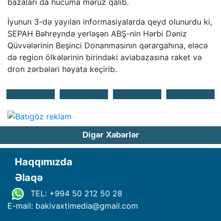
bazaları da hücuma məruz qalıb.
İyunun 3-də yayılan informasiyalarda qeyd olunurdu ki,
SEPAH Bəhreyndə yerləşən ABŞ-nin Hərbi Dəniz
Qüvvələrinin Beşinci Donanmasının qərargahına, eləcə
də region ölkələrinin birindəki aviabazasına raket və
dron zərbələri həyata keçirib.
Digər Xəbərlər
Haqqımızda
Əlaqə
TEL: +994 50 212 50 28
E-mail: bakivaxtimedia
@
gmail.com