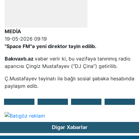
MEDİA
19-05-2026 09:19
"Space FM"ə yeni direktor təyin edilib.
Bakıvaxtı.az
xəbər verir ki, bu vəzifəyə tanınmış radio
aparıcısı Çingiz Mustafayev (“DJ Çina”) gətirilib.
Ç.Mustafayev təyinatı ilə bağlı sosial şəbəkə hesabında
paylaşım edib.
Digər Xəbərlər