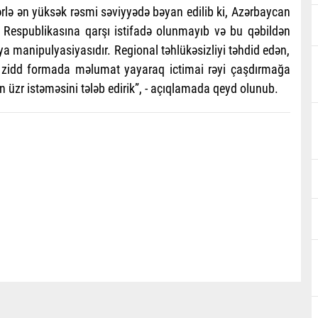
rlə ən yüksək rəsmi səviyyədə bəyan edilib ki, Azərbaycan
m Respublikasına qarşı istifadə olunmayıb və bu qəbildən
 manipulyasiyasıdır. Regional təhlükəsizliyi təhdid edən,
inə zidd formada məlumat yayaraq ictimai rəyi çaşdırmağa
üzr istəməsini tələb edirik”, - açıqlamada qeyd olunub.