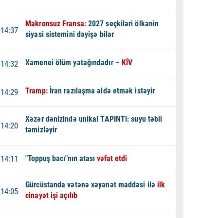
Makronsuz Fransa:
2027 seçkiləri ölkənin
14:37
siyasi sistemini dəyişə bilər
Xamenei ölüm yatağındadır –
KİV
14:32
Tramp:
İran razılaşma əldə etmək istəyir
14:29
Xəzər dənizində unikal TAPINTI: suyu təbii
14:20
təmizləyir
14:11
"Toppuş bacı"nın atası
vəfat etdi
Gürcüstanda vətənə xəyanət maddəsi ilə
ilk
14:05
cinayət işi açılıb