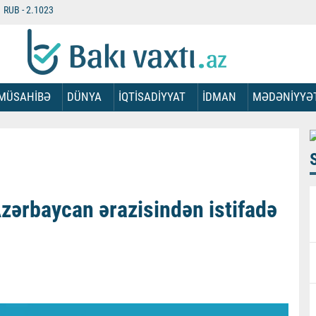
RUB -
2.1023
MÜSAHİBƏ
DÜNYA
İQTİSADİYYAT
İDMAN
MƏDƏNİYYƏ
Azərbaycan ərazisindən istifadə