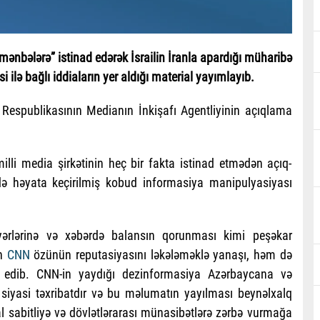
ənbələrə” istinad edərək İsrailin İranla apardığı müharibə
ilə bağlı iddiaların yer aldığı material yayımlayıb.
 Respublikasının Medianın İnkişafı Agentliyinin açıqlama
illi media şirkətinin heç bir fakta istinad etmədən açıq-
də həyata keçirilmiş kobud informasiya manipulyasiyası
ərlərinə və xəbərdə balansın qorunması kimi peşəkar
an
CNN
özünün reputasiyasını ləkələməklə yanaşı, həm də
ş edib. CNN-in yaydığı dezinformasiya Azərbaycana və
 siyasi təxribatdır və bu məlumatın yayılması beynəlxalq
l sabitliyə və dövlətlərarası münasibətlərə zərbə vurmağa