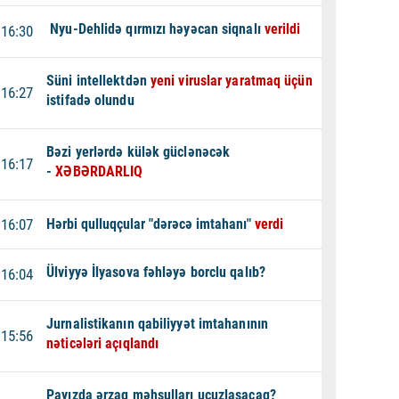
Nyu-Dehlidə qırmızı həyəcan siqnalı
verildi
16:30
Süni intellektdən
yeni viruslar yaratmaq üçün
16:27
istifadə olundu
Bəzi yerlərdə külək güclənəcək
16:17
-
XƏBƏRDARLIQ
16:07
Hərbi qulluqçular "dərəcə imtahanı"
verdi
Ülviyyə İlyasova fəhləyə borclu qalıb?
16:04
Jurnalistikanın qabiliyyət imtahanının
15:56
nəticələri açıqlandı
Payızda ərzaq məhsulları ucuzlaşacaq?