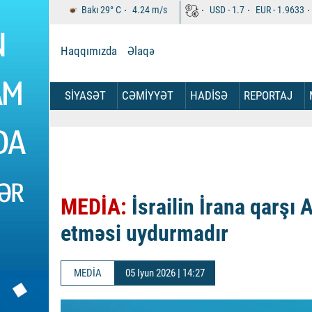
Bakı
29°
C
4.24
m/s
USD -
1.7
EUR -
1.9633
Haqqımızda
Əlaqə
SİYASƏT
CƏMİYYƏT
HADİSƏ
REPORTAJ
MEDİA:
İsrailin İrana qarşı 
etməsi uydurmadır
MEDİA
05 Iyun 2026 | 14:27