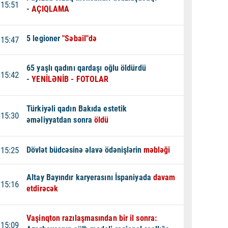
15:51
-
AÇIQLAMA
5 legioner
"Səbail"də
15:47
65 yaşlı qadını qardaşı oğlu öldürdü
15:42
-
YENİLƏNİB - FOTOLAR
Türkiyəli qadın Bakıda estetik
15:30
əməliyyatdan sonra
öldü
15:25
Dövlət büdcəsinə əlavə ödənişlərin
məbləği
Altay Bayındır karyerasını İspaniyada
davam
15:16
etdirəcək
Vaşinqton razılaşmasından bir il sonra:
15:09