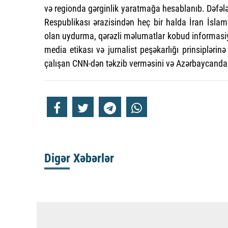
və regionda gərginlik yaratmağa hesablanıb. Dəfələ
Respublikası ərazisindən heç bir halda İran İsla
olan uydurma, qərəzli məlumatlar kobud informasiya
media etikası və jurnalist peşəkarlığı prinsiplər
çalışan CNN-dən təkzib verməsini və Azərbaycandan 
Digər Xəbərlər