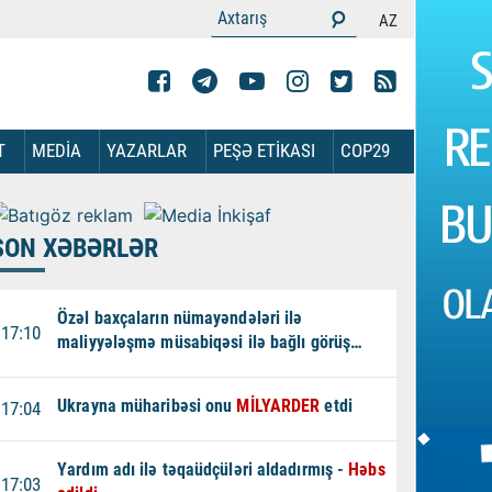
AZ
T
MEDİA
YAZARLAR
PEŞƏ ETİKASI
COP29
SON XƏBƏRLƏR
Özəl baxçaların nümayəndələri ilə
17:10
maliyyələşmə müsabiqəsi ilə bağlı görüş
keçirildi -
FOTOLAR
Ukrayna müharibəsi onu
MİLYARDER
etdi
17:04
Yardım adı ilə təqaüdçüləri aldadırmış -
Həbs
17:03