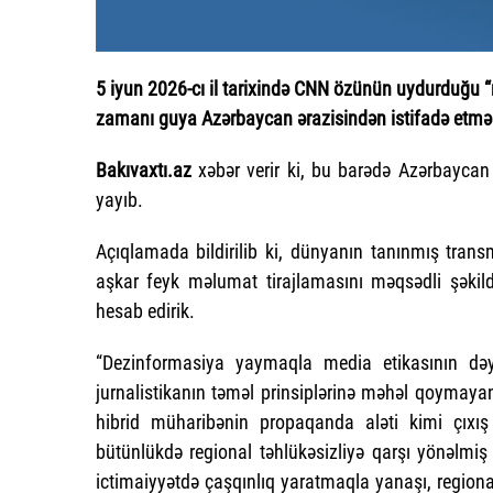
5 iyun 2026-cı il tarixində CNN özünün uydurduğu “m
zamanı guya Azərbaycan ərazisindən istifadə etməsi 
Bakıvaxtı.az
xəbər verir ki, bu barədə Azərbaycan
yayıb.
Açıqlamada bildirilib ki, dünyanın tanınmış transm
aşkar feyk məlumat tirajlamasını məqsədli şəkil
hesab edirik.
“Dezinformasiya yaymaqla media etikasının dəy
jurnalistikanın təməl prinsiplərinə məhəl qoymay
hibrid müharibənin propaqanda aləti kimi çıxı
bütünlükdə regional təhlükəsizliyə qarşı yönəlmiş
ictimaiyyətdə çaşqınlıq yaratmaqla yanaşı, regiona