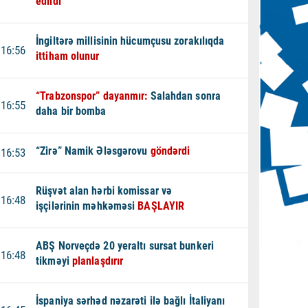
edildi
İngiltərə millisinin hücumçusu zorakılıqda
16:56
ittiham olunur
“Trabzonspor” dayanmır:
Salahdan sonra
16:55
daha bir bomba
“Zirə” Namik Ələsgərovu
göndərdi
16:53
Rüşvət alan hərbi komissar və
16:48
işçilərinin məhkəməsi
BAŞLAYIR
ABŞ Norveçdə 20 yeraltı sursat bunkeri
16:48
tikməyi
planlaşdırır
İspaniya sərhəd nəzarəti ilə bağlı İtaliyanı