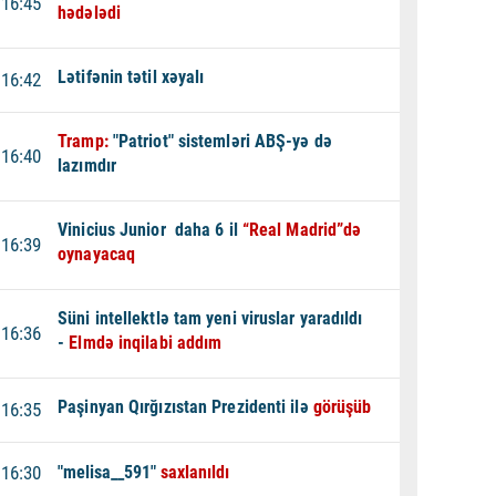
16:45
hədələdi
Lətifənin tətil xəyalı
16:42
Tramp:
"Patriot" sistemləri ABŞ-yə də
16:40
lazımdır
Vinicius Junior daha 6 il
“Real Madrid”də
16:39
oynayacaq
Süni intellektlə tam yeni viruslar yaradıldı
16:36
-
Elmdə inqilabi addım
Paşinyan Qırğızıstan Prezidenti ilə
görüşüb
16:35
16:30
"melisa__591"
saxlanıldı