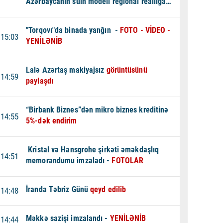
Azərbaycanın sülh modeli regional reallığa
çevrilir -
TƏHLİL
"Torqovı"da binada yanğın -
FOTO - VİDEO -
15:03
YENİLƏNİB
Lalə Azərtaş makiyajsız
görüntüsünü
14:59
paylaşdı
“Birbank Biznes”dən mikro biznes kreditinə
14:55
5%-dək endirim
Kristal və Hansgrohe şirkəti əməkdaşlıq
14:51
memorandumu imzaladı -
FOTOLAR
İranda Təbriz Günü
qeyd edilib
14:48
Məkkə sazişi imzalandı -
YENİLƏNİB
14:44