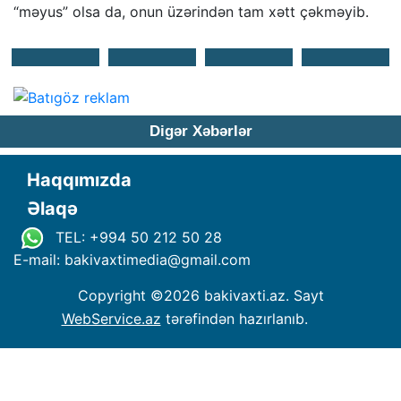
“məyus” olsa da, onun üzərindən tam xətt çəkməyib.
Digər Xəbərlər
Haqqımızda
Əlaqə
TEL: +994 50 212 50 28
E-mail: bakivaxtimedia
@
gmail.com
Copyright ©
2026 bakivaxti.az. Sayt
WebService.az
tərəfindən hazırlanıb.