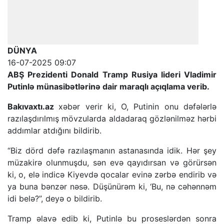
DÜNYA
16-07-2025 09:07
ABŞ Prezidenti Donald Tramp Rusiya lideri Vladimir
Putinlə münasibətlərinə dair maraqlı açıqlama verib.
Bakıvaxtı.az
xəbər verir ki, O, Putinin onu dəfələrlə
razılaşdırılmış mövzularda aldadaraq gözlənilməz hərbi
addımlar atdığını bildirib.
“Biz dörd dəfə razılaşmanın astanasında idik. Hər şey
müzakirə olunmuşdu, sən evə qayıdırsan və görürsən
ki, o, elə indicə Kiyevdə qocalar evinə zərbə endirib və
ya buna bənzər nəsə. Düşünürəm ki, ‘Bu, nə cəhənnəm
idi belə?”, deyə o bildirib.
Tramp əlavə edib ki, Putinlə bu proseslərdən sonra