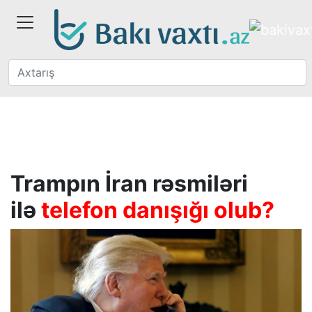
Trampın İran rəsmiləri
ilə
telefon danışığı olub?