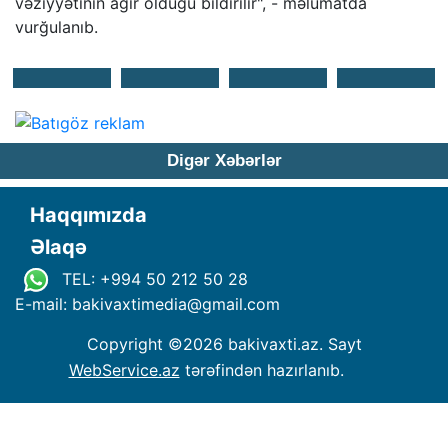
vəziyyətinin ağır olduğu bildirilir", - məlumatda
vurğulanıb.
Digər Xəbərlər
Haqqımızda
Əlaqə
TEL: +994 50 212 50 28
E-mail: bakivaxtimedia
@
gmail.com
Copyright ©
2026 bakivaxti.az. Sayt
WebService.az
tərəfindən hazırlanıb.