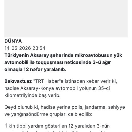
DÜNYA
14-05-2026 23:54
Türkiyənin Aksaray şəhərində mikroavtobusun yük
avtomobili ilə toqquşması nəticəsində 3-ü ağır
olmaqla 12 nəfər yaralanıb.
Bakıvaxtı.az
"TRT Haber"ə istinadən xəbər verir ki,
hadisə Aksaray-Konya avtomobil yolunun 35-ci
kilometrliyində baş verib.
Qeyd olunub ki, hadisə yerinə polis, jandarma, səhiyyə
və yanğınsöndürmə qrupları cəlb edilib:
"İlkin tibbi yardım göstərilən 12 yaralıdan 3-nün