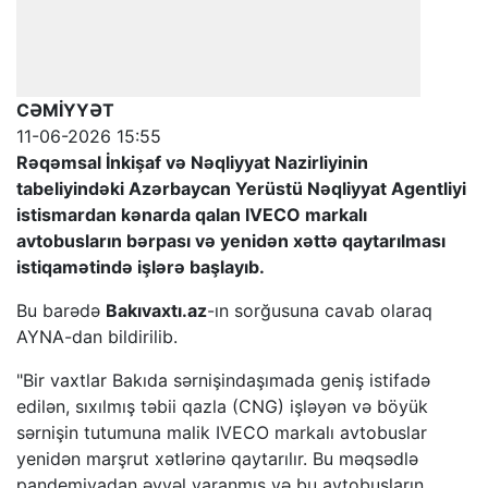
CƏMİYYƏT
11-06-2026 15:55
Rəqəmsal İnkişaf və Nəqliyyat Nazirliyinin
tabeliyindəki Azərbaycan Yerüstü Nəqliyyat Agentliyi
istismardan kənarda qalan IVECO markalı
avtobusların bərpası və yenidən xəttə qaytarılması
istiqamətində işlərə başlayıb.
Bu barədə
Bakıvaxtı.az
-ın sorğusuna cavab olaraq
AYNA-dan bildirilib.
"Bir vaxtlar Bakıda sərnişindaşımada geniş istifadə
edilən, sıxılmış təbii qazla (CNG) işləyən və böyük
sərnişin tutumuna malik IVECO markalı avtobuslar
yenidən marşrut xətlərinə qaytarılır. Bu məqsədlə
pandemiyadan əvvəl yaranmış və bu avtobusların