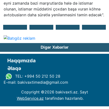
eyni zamanda bəzi marşrutlarda hələ də istismar
olunan, istismar müddətini çoxdan başa vuran köhnə
avtobusların daha sürətlə yenilənməsini təmin edəcək".
Digər Xəbərlər
Haqqımızda
Əlaqə
TEL: +994 50 212 50 28
E-mail: bakivaxtimedia
@
gmail.com
Copyright ©
2026 bakivaxti.az. Sayt
WebService.az
tərəfindən hazırlanıb.