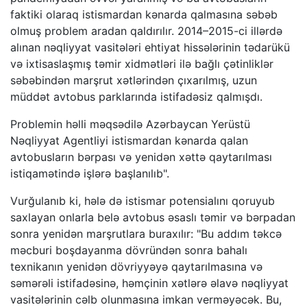
faktiki olaraq istismardan kənarda qalmasına səbəb
olmuş problem aradan qaldırılır. 2014–2015-ci illərdə
alınan nəqliyyat vasitələri ehtiyat hissələrinin tədarükü
və ixtisaslaşmış təmir xidmətləri ilə bağlı çətinliklər
səbəbindən marşrut xətlərindən çıxarılmış, uzun
müddət avtobus parklarında istifadəsiz qalmışdı.
Problemin həlli məqsədilə Azərbaycan Yerüstü
Nəqliyyat Agentliyi istismardan kənarda qalan
avtobusların bərpası və yenidən xəttə qaytarılması
istiqamətində işlərə başlanılıb".
Vurğulanıb ki, hələ də istismar potensialını qoruyub
saxlayan onlarla belə avtobus əsaslı təmir və bərpadan
sonra yenidən marşrutlara buraxılır: "Bu addım təkcə
məcburi boşdayanma dövründən sonra bahalı
texnikanın yenidən dövriyyəyə qaytarılmasına və
səmərəli istifadəsinə, həmçinin xətlərə əlavə nəqliyyat
vasitələrinin cəlb olunmasına imkan verməyəcək. Bu,