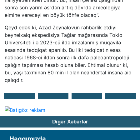
naliyyətlərindən biridir. Bu, insan çənəsi qalığından
sonra son yarım əsrdən artıq dövrdə arxeologiya
elminə verəcəyi ən böyük töhfə olacaq”.
Qeyd edək ki, Azad Zeynalovun rəhbərlik etdiyi
beynəlxalq ekspedisiya Tağlar mağarasında Tokio
Universiteti ilə 2023-cü ildə imzalanmış müqavilə
əsasında tədqiqat aparılıb. Bu ilki tədqiqatın əsas
nəticəsi 1968-ci ildən sonra ilk dəfə paleoantropoloji
qalığın tapılması hesab oluna bilər. Ehtimal olunur ki,
bu, yaşı təxminən 80 min il olan neandertal insana aid
qalıqdır.
Digər Xəbərlər
Haqqımızda