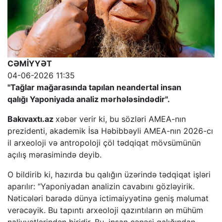
CƏMİYYƏT
04-06-2026 11:35
"Tağlar mağarasında tapılan neandertal insan
qalığı Yaponiyada analiz mərhələsindədir".
Bakıvaxtı.az
xəbər verir ki, bu sözləri AMEA-nın
prezidenti, akademik İsa Həbibbəyli AMEA-nın 2026-cı
il arxeoloji və antropoloji çöl tədqiqat mövsümünün
açılış mərasimində deyib.
O bildirib ki, hazırda bu qalığın üzərində tədqiqat işləri
aparılır: “Yaponiyadan analizin cavabını gözləyirik.
Nəticələri barədə dünya ictimaiyyətinə geniş məlumat
verəcəyik. Bu tapıntı arxeoloji qazıntıların ən mühüm