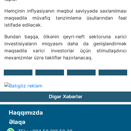
Həmçinin inflyasiyanın məqbul səviyyədə saxlanılması
məqsədilə müvafiq tənzimləmə üsullarından fəal
istifadə ediləcək.
Bundan başqa, ölkənin qeyri-neft sektoruna xarici
investisiyaların miqyasını daha da genişləndirmək
məqsədilə xarici investorlar üçün stimullaşdırıcı
mexanizmlər üzrə təkliflər hazırlanacaq.
Digər Xəbərlər
Haqqımızda
Əlaqə