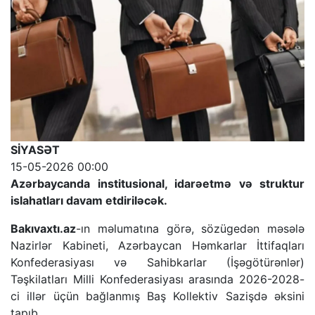
SİYASƏT
15-05-2026 00:00
Azərbaycanda institusional, idarəetmə və struktur
islahatları davam etdiriləcək.
Bakıvaxtı.az
-ın məlumatına görə, sözügedən məsələ
Nazirlər Kabineti, Azərbaycan Həmkarlar İttifaqları
Konfederasiyası və Sahibkarlar (İşəgötürənlər)
Təşkilatları Milli Konfederasiyası arasında 2026-2028-
ci illər üçün bağlanmış Baş Kollektiv Sazişdə əksini
tapıb.