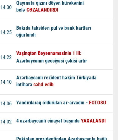
Qayınata qızını döyən kürəkənini
14:30
belə
CƏZALANDIRDI
Bakıda taksidən pul və bank kartları
14:25
oğurlandı
Vaşinqton Bəyənnaməsinin 1 ili:
14:22
Azərbaycanın geosiyasi çəkisi artır
Azərbaycanlı rezident həkim Türkiyədə
14:10
intihara
cəhd edib
Yandırılaraq öldürülən ər-arvadın -
FOTOSU
14:06
4 azərbaycanlı cinayət başında
YAXALANDI
14:02
Pakistan prezidentindən Azərbaycanla bağlı