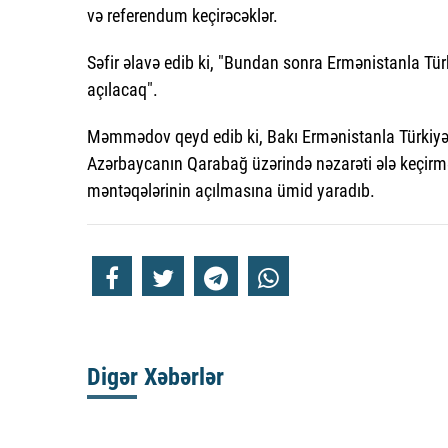
və referendum keçirəcəklər.
Səfir əlavə edib ki, "Bundan sonra Ermənistanla Tü
açılacaq".
Məmmədov qeyd edib ki, Bakı Ermənistanla Türkiyə a
Azərbaycanın Qarabağ üzərində nəzarəti ələ keçirmə
məntəqələrinin açılmasına ümid yaradıb.
Digər Xəbərlər