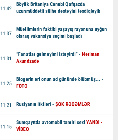
Böyük Britaniya Cənubi Qafqazda
11:42
uzunmüddətli sülhə dəstəyini təsdiqləyib
Müəllimlərin faktiki yaşayış rayonuna uyğun
11:37
olaraq vakansiya seçimi başladı
“Fanatlar gəlməyimi istəyirdi” -
Nəriman
11:31
Axundzadə
Blogerin əri onun ad günündə ölübmüş... -
11:25
FOTO
Rusiyanın itkiləri -
ŞOK RƏQƏMLƏR
11:21
Sumqayıtda avtomobil təmiri sexi
YANDI -
11:15
VİDEO