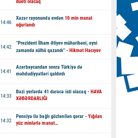
dueti olacaq
Xəzər rayonunda evdən
10 min manat
14:46
oğurlandı
“Prezident İlham Əliyev müharibəni, eyni
14:42
zamanda sülhü qazandı” -
Hikmət Hacıyev
Azərbaycandan sonra Türkiyə də
14:41
məhdudiyyətləri qaldırdı
Bəzi yerlərdə 41 dərəcə isti olacaq -
HAVA
14:33
XƏBƏRDARLIĞI
Pensiya ilə bağlı gözlənilən qərar
- Yığılan
14:32
yüz minlərlə manat…