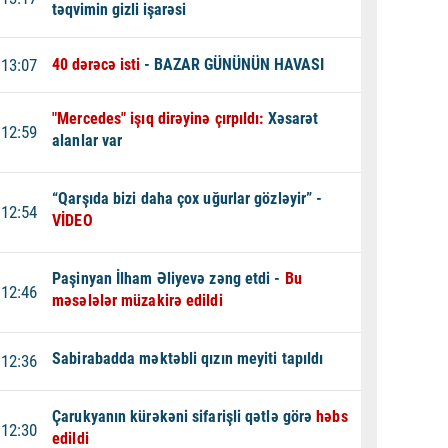
təqvimin gizli işarəsi
13:07
40 dərəcə isti
- BAZAR GÜNÜNÜN HAVASI
"Mercedes" işıq dirəyinə çırpıldı:
Xəsarət
12:59
alanlar var
“Qarşıda bizi daha çox uğurlar gözləyir” -
12:54
VİDEO
Paşinyan İlham Əliyevə zəng etdi -
Bu
12:46
məsələlər müzakirə edildi
Sabirabadda məktəbli qızın meyiti tapıldı
12:36
Çarukyanın kürəkəni sifarişli qətlə görə
həbs
12:30
edildi