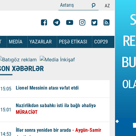
AZ
T
MEDİA
YAZARLAR
PEŞƏ ETİKASI
COP29
SON XƏBƏRLƏR
Lionel Messinin atası vəfat etdi
15:05
Nazirlikdən sabahkı isti ilə bağlı əhaliyə
15:01
MÜRACİƏT
İllər sonra yenidən bir arada
- Aygün-Samir
14:53