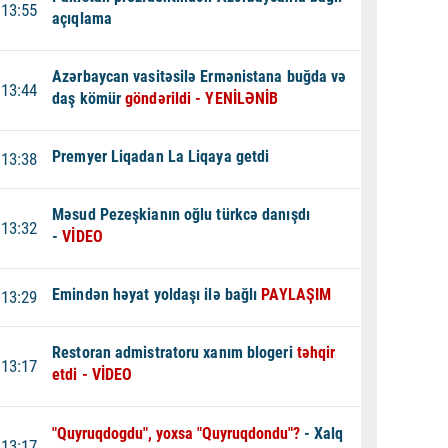
13:55
açıqlama
Azərbaycan vasitəsilə Ermənistana buğda və
13:44
daş kömür
göndərildi - YENİLƏNİB
Premyer Liqadan La Liqaya getdi
13:38
Məsud Pezeşkianın oğlu türkcə danışdı
13:32
-
VİDEO
Emindən həyat yoldaşı ilə bağlı
PAYLAŞIM
13:29
Restoran admistratoru xanım blogeri
təhqir
13:17
etdi - VİDEO
"Quyruqdogdu", yoxsa "Quyruqdondu"?
- Xalq
13:17