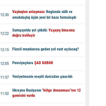
Vaşinqton anlaşması:
Regionda sülh və
12:30
əməkdaşlıq üçün yeni bir baza formalaşdı
Sumqayıtda yol çökdü:
Yaşayış binasına
12:22
doğru irəliləyir
Füzuli meydanına gedən yol vaxt açılacaq?
12:15
Pensiyaçılara
ŞAD XƏBƏR
12:05
Yeniyetmənin meyiti dənizdən çıxarıldı
11:57
Ukrayna Rusiyanın
"kölgə donanması"nın 12
11:52
gəmisini vurdu