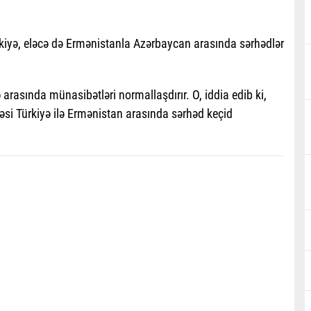
rkiyə, eləcə də Ermənistanla Azərbaycan arasında sərhədlər
rasında münasibətləri normallaşdırır. O, iddia edib ki,
si Türkiyə ilə Ermənistan arasında sərhəd keçid