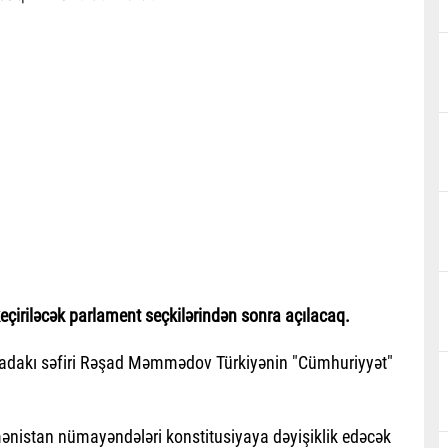
eçiriləcək parlament seçkilərindən sonra açılacaq.
aradakı səfiri Rəşad Məmmədov Türkiyənin "Cümhuriyyət"
mənistan nümayəndələri konstitusiyaya dəyişiklik edəcək