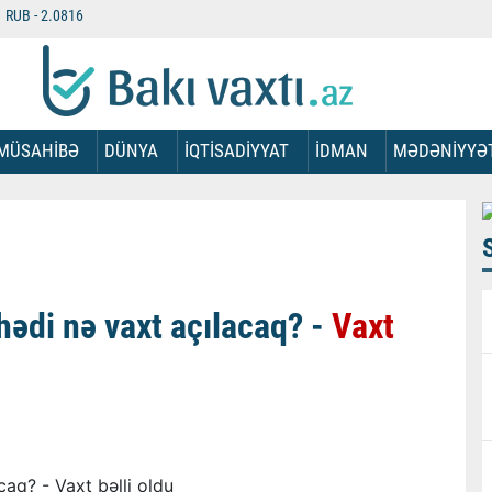
RUB -
2.0816
MÜSAHİBƏ
DÜNYA
İQTİSADİYYAT
İDMAN
MƏDƏNİYYƏ
di nə vaxt açılacaq? -
Vaxt