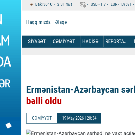
Bakı
30°
C
2.31
m/s
USD -
1.7
EUR -
1.9591
Haqqımızda
Əlaqə
SİYASƏT
CƏMİYYƏT
HADİSƏ
REPORTAJ
Ermənistan-Azərbaycan sərhə
bəlli oldu
CƏMİYYƏT
19 May 2026 | 20:34