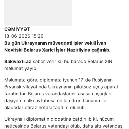
CƏMİYYƏT
18-06-2026 15:26
Bu gün Ukraynanın müvəqqəti işlər vəkili İvan
Novitski Belarus Xarici İşlər Nazirliyinə çağırılıb.
Bakıvaxtı.az
xəbər verir ki, bu barədə Belarus XİN
məlumat yayıb.
Məlumata görə, diplomata iyunun 17-də Rusiyanın
Bryansk vilayətində Ukraynanın pilotsuz uçuş aparatı
tərəfindən Belarus vətəndaşlarını, əsasən uşaqları
daşıyan mülki avtobusa edilən dron hücumu ilə
əlaqədar etiraz notası təqdim olunub.
Ukraynalı diplomatın diqqətinə çatdırılıb ki, hücum
nəticəsində Belarus vətəndaşı ölüb, daha altı vətəndaş,