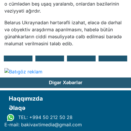
o cümlədən beş uşaq yaralanıb, onlardan bəzilərinin
vəziyyəti ağırdır.
Belarus Ukraynadan hərtərəfli izahat, eləcə də dərhal
və obyektiv araşdırma aparılmasını, habelə bütün
günahkarların ciddi məsuliyyətə cəlb edilməsi barədə
məlumat verilməsini tələb edib.
Digər Xəbərlər
Haqqımızda
Əlaqə
TEL: +994 50 212 50 28
E-mail: bakivaxtimedia
@
gmail.com