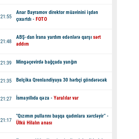
Anar Bayramov direktor müavinini işdən
21:55
çıxartdı -
FOTO
ABŞ-dan İrana yardım edənlərə qarşı
sərt
21:48
addım
Mingəçevirdə bağçada yanğın
21:39
Belçika Qrenlandiyaya 30 hərbçi göndərəcək
21:35
İsmayıllıda qəza -
Yaralılar var
21:27
"Qızımın pullarını başqa qadınlara xərcləyir" -
21:17
Ülkü Hilalın anası