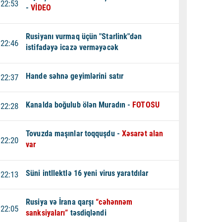
22:53
-
VİDEO
Rusiyanı vurmaq üçün "Starlink"dən
22:46
istifadəyə icazə verməyəcək
Hande səhnə geyimlərini satır
22:37
Kanalda boğulub ölən Muradın -
FOTOSU
22:28
Tovuzda maşınlar toqquşdu -
Xəsarət alan
22:20
var
Süni intllektlə 16 yeni virus yaratdılar
22:13
Rusiya və İrana qarşı
“cəhənnəm
22:05
sanksiyaları”
təsdiqləndi