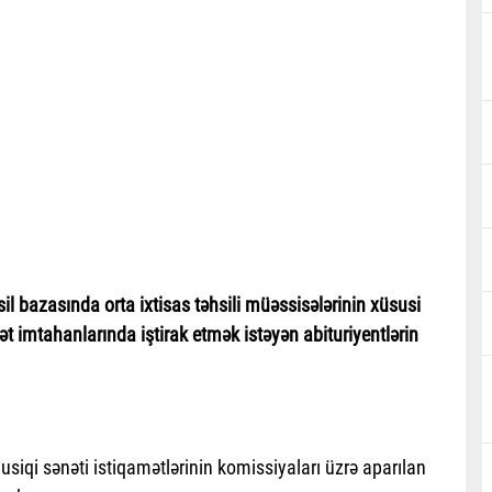
sil bazasında orta ixtisas təhsili müəssisələrinin xüsusi
yət imtahanlarında iştirak etmək istəyən abituriyentlərin
musiqi sənəti istiqamətlərinin komissiyaları üzrə aparılan