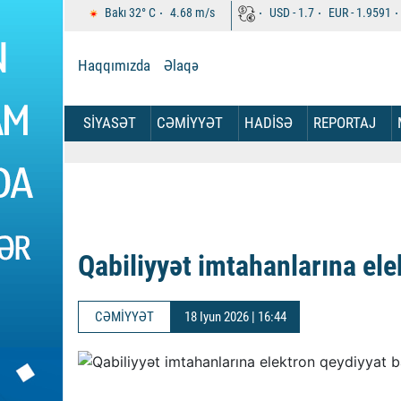
Bakı
32°
C
4.68
m/s
USD -
1.7
EUR -
1.9591
Haqqımızda
Əlaqə
SİYASƏT
CƏMİYYƏT
HADİSƏ
REPORTAJ
Qabiliyyət imtahanlarına ele
CƏMİYYƏT
18 Iyun 2026 | 16:44