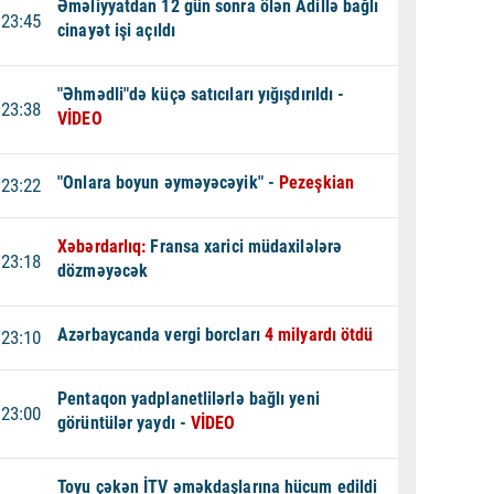
Əməliyyatdan 12 gün sonra ölən Adillə bağlı
23:45
cinayət işi açıldı
"Əhmədli"də küçə satıcıları yığışdırıldı -
23:38
VİDEO
"Onlara boyun əyməyəcəyik" -
Pezeşkian
23:22
Xəbərdarlıq:
Fransa xarici müdaxilələrə
23:18
dözməyəcək
Azərbaycanda vergi borcları
4 milyardı ötdü
23:10
Pentaqon yadplanetlilərlə bağlı yeni
23:00
görüntülər yaydı -
VİDEO
Toyu çəkən İTV əməkdaşlarına hücum edildi