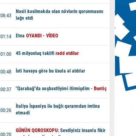
Nəsli kəsilməkdə olan növlərin qorunmasını
08:43
ləğv etdi
Etna
OYANDI - VİDEO
01:14
45 milyonluq təklifi
rədd etdilər
01:00
İsti havaya görə bu üsula əl atdılar
00:48
"Qarabağ"da xoşbəxtliyimi itirmişdim -
Buntiç
00:37
İtaliya İspaniya ilə bağlı qərarından imtina
00:26
etmədi
GÜNÜN QOROSKOPU:
Sevdiyiniz insanla fikir
00:20