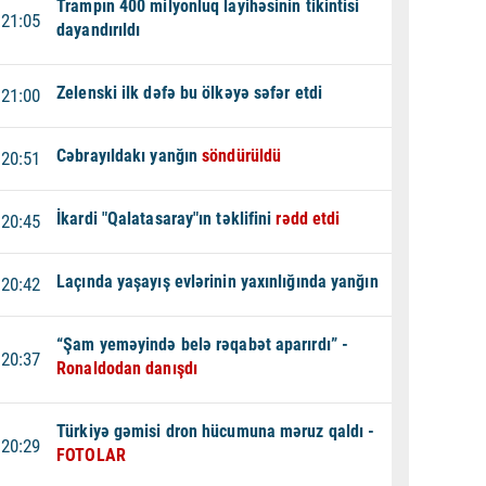
Trampın 400 milyonluq layihəsinin tikintisi
21:05
dayandırıldı
Zelenski ilk dəfə bu ölkəyə səfər etdi
21:00
Cəbrayıldakı yanğın
söndürüldü
20:51
İkardi "Qalatasaray"ın təklifini
rədd etdi
20:45
Laçında yaşayış evlərinin yaxınlığında yanğın
20:42
“Şam yeməyində belə rəqabət aparırdı” -
20:37
Ronaldodan danışdı
Türkiyə gəmisi dron hücumuna məruz qaldı -
20:29
FOTOLAR