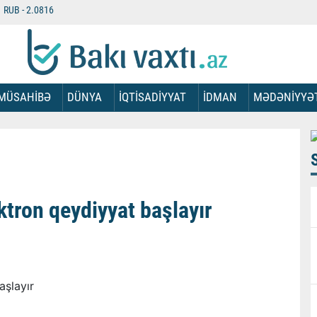
RUB -
2.0816
MÜSAHİBƏ
DÜNYA
İQTİSADİYYAT
İDMAN
MƏDƏNİYYƏ
ktron qeydiyyat başlayır