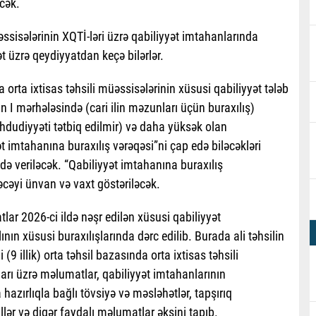
cək.
ssisələrinin XQTİ-ləri üzrə qabiliyyət imtahanlarında
ət üzrə qeydiyyatdan keçə bilərlər.
 orta ixtisas təhsili müəssisələrinin xüsusi qabiliyyət tələb
 I mərhələsində (cari ilin məzunları üçün buraxılış)
əhdudiyyəti tətbiq edilmir) və daha yüksək olan
yət imtahanına buraxılış vərəqəsi”ni çap edə biləcəkləri
də veriləcək. “Qabiliyyət imtahanına buraxılış
ləcəyi ünvan və vaxt göstəriləcək.
lar 2026-ci ildə nəşr edilən xüsusi qabiliyyət
ının xüsusi buraxılışlarında dərc edilib. Burada ali təhsilin
9 illik) orta təhsil bazasında orta ixtisas təhsili
ları üzrə məlumatlar, qabiliyyət imtahanlarının
zırlıqla bağlı tövsiyə və məs­lə­hətlər, tapşırıq
llər və digər faydalı məlumatlar əksini tapıb.