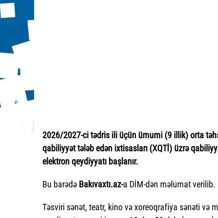
2026/2027-ci tədris ili üçün ümumi (9 illik) orta təh
qabiliyyət tələb edən ixtisasları (XQTİ) üzrə qabiliy
elektron qeydiyyatı başlanır.
Bu barədə
Bakıvaxtı.az-
a DİM-dən məlumat verilib.
Təsviri sənət, teatr, kino və xoreoqrafiya sənəti və 