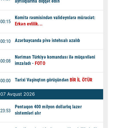
ayrılıqlarına diqqət edin
Komitə rəsmisindən valideynlərə müraciət:
00:15
Erkən evlilik...
Azərbaycanda pivə istehsalı azalıb
00:10
Nəriman Türkiyə komandası ilə müqaviləni
00:08
imzaladı -
FOTO
Tarixi Vaşinqton görüşündən
BİR İL ÖTÜR
00:00
07 Avqust 2026
Pentaqon 400 milyon dollarlıq lazer
23:53
sistemləri alır