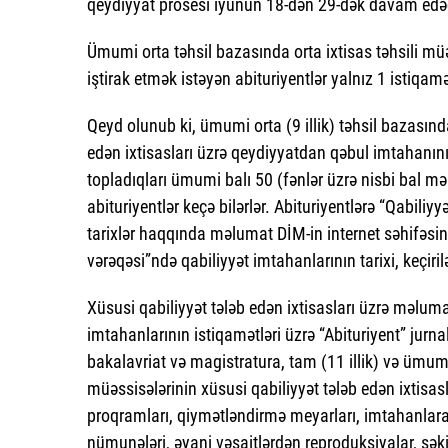
qeydiyyat prosesi iyunun 18-dən 29-dək davam edə
Ümumi orta təhsil bazasında orta ixtisas təhsili müə
iştirak etmək istəyən abituriyentlər yalnız 1 istiqam
Qeyd olunub ki, ümumi orta (9 illik) təhsil bazasında
edən ixtisasları üzrə qeydiyyatdan qəbul imtahanının
topladıqları ümumi balı 50 (fənlər üzrə nisbi bal m
abituriyentlər keçə bilərlər. Abituriyentlərə “Qabiliy
tarixlər haqqında məlumat DİM-in internet səhifəsin
vərəqəsi”ndə qabiliyyət imtahanlarının tarixi, keçiri
Xüsusi qabiliyyət tələb edən ixtisasları üzrə məlumat
imtahanlarının istiqamətləri üzrə “Abituriyent” jurnal
bakalavriat və magistratura, tam (11 illik) və ümumi (
müəssisələrinin xüsusi qabiliyyət tələb edən ixtisas
proqramları, qiymətləndirmə meyarları, imtahanlara ha
nümunələri, əyani vəsaitlərdən reproduksiyalar, şəki