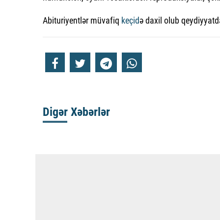
Abituriyentlər müvafiq
keçid
ə daxil olub qeydiyyatda
Digər Xəbərlər