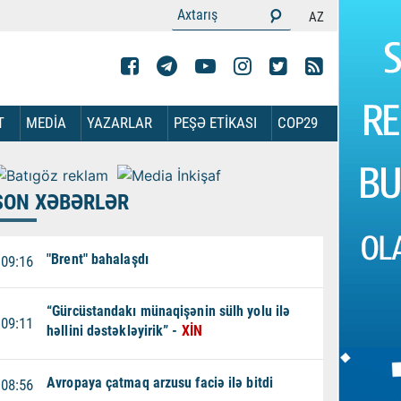
AZ
T
MEDİA
YAZARLAR
PEŞƏ ETİKASI
COP29
SON XƏBƏRLƏR
"Brent" bahalaşdı
09:16
“Gürcüstandakı münaqişənin sülh yolu ilə
09:11
həllini dəstəkləyirik” -
XİN
Avropaya çatmaq arzusu faciə ilə bitdi
08:56