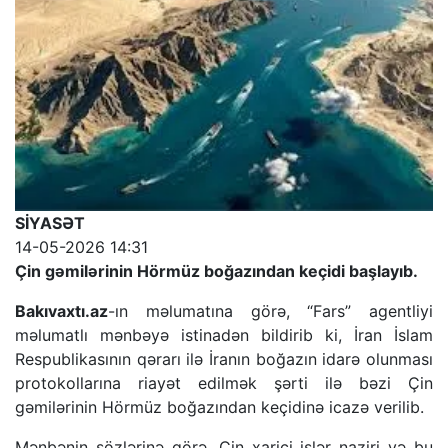
SİYASƏT
14-05-2026 14:31
Çin gəmilərinin Hörmüz boğazından keçidi başlayıb.
Bakıvaxtı.az
-ın məlumatına görə, “Fars” agentliyi
məlumatlı mənbəyə istinadən bildirib ki, İran İslam
Respublikasının qərarı ilə İranın boğazın idarə olunması
protokollarına riayət edilmək şərti ilə bəzi Çin
gəmilərinin Hörmüz boğazından keçidinə icazə verilib.
Mənbənin sözlərinə görə, Çin xarici işlər naziri və bu