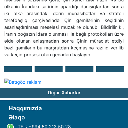
ölkənin İrandakı səfirinin apardığı danışıqlardan sonra
iki ölkə arasındakı dərin münasibətlər və strateji
tərəfdaşlıq çərçivəsində Çin gəmilərinin keçidinin
asanlaşdırılması məsələsi müzakirə olunub. Bildirilir ki,
İranın boğazın idarə olunması ilə bağlı protokolları üzrə
əldə olunan anlaşmadan sonra Çinin müraciət etdiyi
bəzi gəmilərin bu marşrutdan keçməsinə razılıq verilib
və keçid prosesi ötən gecədən başlayıb.
Digər Xəbərlər
Haqqımızda
Əlaqə
TEL: +994 50 212 50 28