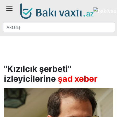
"Kızılcık şerbeti"
izləyicilərinə
şad xəbər