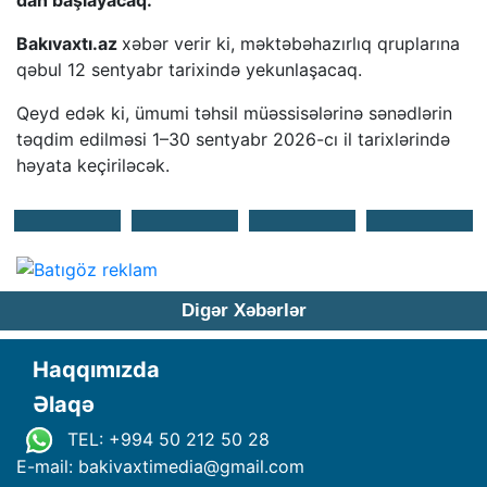
dan başlayacaq.
Bakıvaxtı.az
xəbər verir ki, məktəbəhazırlıq qruplarına
qəbul 12 sentyabr tarixində yekunlaşacaq.
Qeyd edək ki, ümumi təhsil müəssisələrinə sənədlərin
təqdim edilməsi 1–30 sentyabr 2026-cı il tarixlərində
həyata keçiriləcək.
Digər Xəbərlər
Haqqımızda
Əlaqə
TEL: +994 50 212 50 28
E-mail: bakivaxtimedia
@
gmail.com