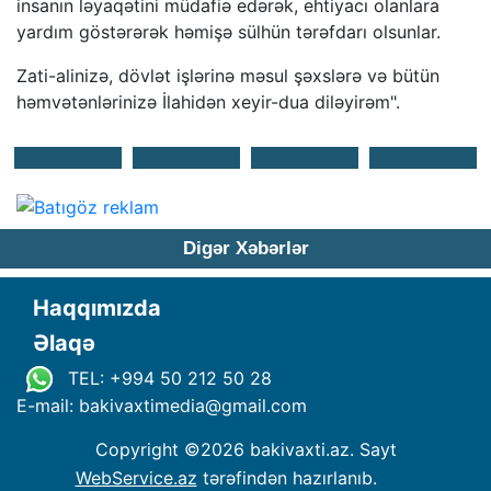
insanın ləyaqətini müdafiə edərək, ehtiyacı olanlara
yardım göstərərək həmişə sülhün tərəfdarı olsunlar.
Zati-alinizə, dövlət işlərinə məsul şəxslərə və bütün
həmvətənlərinizə İlahidən xeyir-dua diləyirəm".
Digər Xəbərlər
Haqqımızda
Əlaqə
TEL: +994 50 212 50 28
E-mail: bakivaxtimedia
@
gmail.com
Copyright ©
2026 bakivaxti.az. Sayt
WebService.az
tərəfindən hazırlanıb.