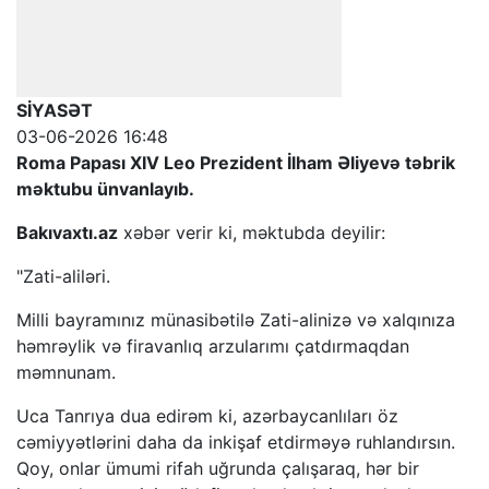
SİYASƏT
03-06-2026 16:48
Roma Papası XIV Leo Prezident İlham Əliyevə təbrik
məktubu ünvanlayıb.
Bakıvaxtı.az
xəbər verir ki, məktubda deyilir:
"Zati-aliləri.
Milli bayramınız münasibətilə Zati-alinizə və xalqınıza
həmrəylik və firavanlıq arzularımı çatdırmaqdan
məmnunam.
Uca Tanrıya dua edirəm ki, azərbaycanlıları öz
cəmiyyətlərini daha da inkişaf etdirməyə ruhlandırsın.
Qoy, onlar ümumi rifah uğrunda çalışaraq, hər bir