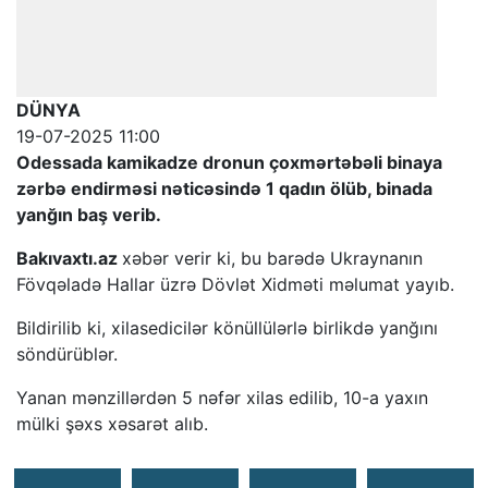
DÜNYA
19-07-2025 11:00
Odessada kamikadze dronun çoxmərtəbəli binaya
zərbə endirməsi nəticəsində 1 qadın ölüb, binada
yanğın baş verib.
Bakıvaxtı.az
xəbər verir ki, bu barədə Ukraynanın
Fövqəladə Hallar üzrə Dövlət Xidməti məlumat yayıb.
Bildirilib ki, xilasedicilər könüllülərlə birlikdə yanğını
söndürüblər.
Yanan mənzillərdən 5 nəfər xilas edilib, 10-a yaxın
mülki şəxs xəsarət alıb.