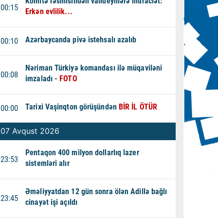
Komitə rəsmisindən valideynlərə müraciət:
00:15
Erkən evlilik...
Azərbaycanda pivə istehsalı azalıb
00:10
Nəriman Türkiyə komandası ilə müqaviləni
00:08
imzaladı -
FOTO
Tarixi Vaşinqton görüşündən
BİR İL ÖTÜR
00:00
07 Avqust 2026
Pentaqon 400 milyon dollarlıq lazer
23:53
sistemləri alır
Əməliyyatdan 12 gün sonra ölən Adillə bağlı
23:45
cinayət işi açıldı