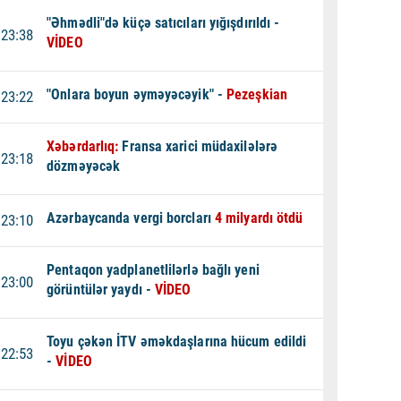
"Əhmədli"də küçə satıcıları yığışdırıldı -
23:38
VİDEO
"Onlara boyun əyməyəcəyik" -
Pezeşkian
23:22
Xəbərdarlıq:
Fransa xarici müdaxilələrə
23:18
dözməyəcək
Azərbaycanda vergi borcları
4 milyardı ötdü
23:10
Pentaqon yadplanetlilərlə bağlı yeni
23:00
görüntülər yaydı -
VİDEO
Toyu çəkən İTV əməkdaşlarına hücum edildi
22:53
-
VİDEO