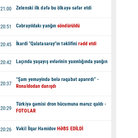
Zelenski ilk dəfə bu ölkəyə səfər etdi
21:00
Cəbrayıldakı yanğın
söndürüldü
20:51
İkardi "Qalatasaray"ın təklifini
rədd etdi
20:45
Laçında yaşayış evlərinin yaxınlığında yanğın
20:42
“Şam yeməyində belə rəqabət aparırdı” -
20:37
Ronaldodan danışdı
Türkiyə gəmisi dron hücumuna məruz qaldı -
20:29
FOTOLAR
Vəkil İlqar Həmidov
HƏBS EDİLDİ
20:26