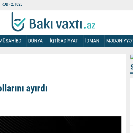
RUB -
2.1023
MÜSAHİBƏ
DÜNYA
İQTİSADİYYAT
İDMAN
MƏDƏNİYYƏ
larını ayırdı