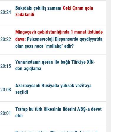
Bakıdakı çəkiliş zamanı
Ceki Çanın qolu
20:24
zədələndi
Mingəçevir qəbiristanlığında 1 manat üstündə
20:22
dava:
Psixonevroloji Dispanserdə qeydiyyatda
olan şəxs necə "mollalıq" edir?
Yunanıstanın qərarı ilə bağlı Türkiyə XİN-
20:15
dən açıqlama
Azərbaycanlı Rusiyada yüksək vəzifəyə
20:08
seçildi
Tramp bu türk ölkəsinin liderini ABŞ-a dəvət
20:01
etdi