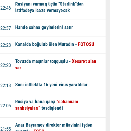
Rusiyanı vurmaq üçün "Starlink"dən
22:46
istifadəyə icazə verməyəcək
Hande səhnə geyimlərini satır
22:37
Kanalda boğulub ölən Muradın -
FOTOSU
22:28
Tovuzda maşınlar toqquşdu -
Xəsarət alan
22:20
var
Süni intllektlə 16 yeni virus yaratdılar
22:13
Rusiya və İrana qarşı
“cəhənnəm
22:05
sanksiyaları”
təsdiqləndi
Anar Bayramov direktor müavinini işdən
21:55