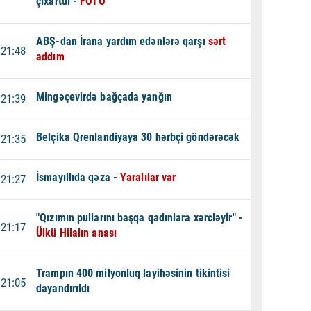
çıxartdı -
FOTO
ABŞ-dan İrana yardım edənlərə qarşı
sərt
21:48
addım
Mingəçevirdə bağçada yanğın
21:39
Belçika Qrenlandiyaya 30 hərbçi göndərəcək
21:35
İsmayıllıda qəza -
Yaralılar var
21:27
"Qızımın pullarını başqa qadınlara xərcləyir" -
21:17
Ülkü Hilalın anası
Trampın 400 milyonluq layihəsinin tikintisi
21:05
dayandırıldı