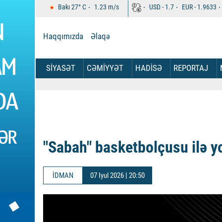
Bakı
27°
C
1.23
m/s
USD -
1.7
EUR -
1.9633
Haqqımızda
Əlaqə
SİYASƏT
CƏMİYYƏT
HADİSƏ
REPORTAJ
"Sabah" basketbolçusu ilə yol
İDMAN
07 Iyul 2026 | 20:50