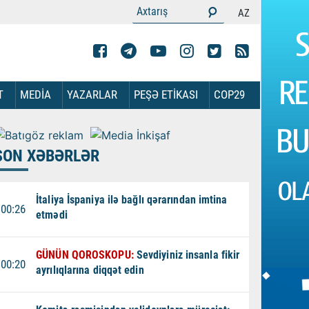
AZ
T
MEDİA
YAZARLAR
PEŞƏ ETİKASI
COP29
SON XƏBƏRLƏR
İtaliya İspaniya ilə bağlı qərarından imtina
00:26
etmədi
GÜNÜN QOROSKOPU:
Sevdiyiniz insanla fikir
00:20
ayrılıqlarına diqqət edin