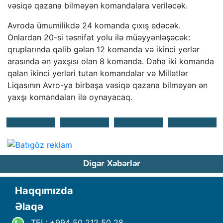
vəsiqə qazana bilməyən komandalara veriləcək.
Avroda ümumilikdə 24 komanda çıxış edəcək.
Onlardan 20-si təsnifat yolu ilə müəyyənləşəcək:
qruplarında qalib gələn 12 komanda və ikinci yerlər
arasında ən yaxşısı olan 8 komanda. Daha iki komanda
qalan ikinci yerləri tutan komandalar və Millətlər
Liqasının Avro-ya birbaşa vəsiqə qazana bilməyən ən
yaxşı komandaları ilə oynayacaq.
Digər Xəbərlər
Haqqımızda
Əlaqə
TEL: +994 50 212 50 28