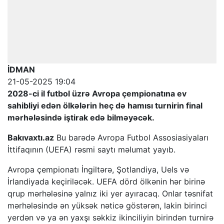
İDMAN
21-05-2025 19:04
2028-ci il futbol üzrə Avropa çempionatına ev
sahibliyi edən ölkələrin heç də hamısı turnirin final
mərhələsində iştirak edə bilməyəcək.
Bakıvaxtı.az
Bu barədə Avropa Futbol Assosiasiyaları
İttifaqının (UEFA) rəsmi saytı məlumat yayıb.
Avropa çempionatı İngiltərə, Şotlandiya, Uels və
İrlandiyada keçiriləcək. UEFA dörd ölkənin hər birinə
qrup mərhələsinə yalnız iki yer ayıracaq. Onlar təsnifat
mərhələsində ən yüksək nəticə göstərən, lakin birinci
yerdən və ya ən yaxşı səkkiz ikinciliyin birindən turnirə