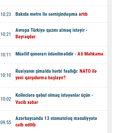
10:23
Bakıda metro ilə sərnişindaşıma
artıb
Avropa Türkiyə qazını almaq istəyir -
10:21
Bayraqdar
Müəllif qonorarı ödənilməlidir -
Ali Məhkəmə
10:11
Rusiyanın şimalda hərbi fəallığı:
NATO ilə
10:10
yeni qarşıdurma başlayır?
Kolleclərə qəbul olmaq istəyənlər üçün -
10:02
Vacib xəbər
Azərbaycanda 13 stomatoloq məsuliyyətə
09:55
cəlb edilib