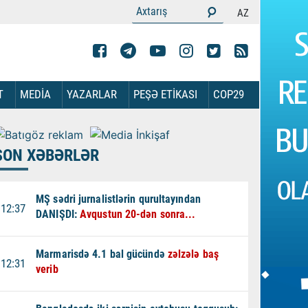
AZ
T
MEDİA
YAZARLAR
PEŞƏ ETİKASI
COP29
SON XƏBƏRLƏR
MŞ sədri jurnalistlərin qurultayından
12:37
DANIŞDI:
Avqustun 20-dən sonra...
Marmarisdə 4.1 bal gücündə
zəlzələ baş
12:31
verib