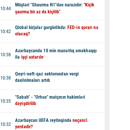
Müştəri "Shaurma N1"dən narazıdır:
"Kiçik
10:44
şaurma bir az da kiçilib"
Qlobal birjalar gərginlikdə:
FED-in qərarı nə
10:42
olacaq?
Azərbaycanda 10 min manatlıq əməkhaqqı
10:38
ilə
işçi axtarılır
Qeyri-neft-qaz sektorundan vergi
10:38
daxilolmaları artıb
"Sabah" - "Orhus" matçının hakimləri
10:35
dəyişdirilib
Azərbaycan UEFA reytinqində
neçənci
10:32
yerdədir?