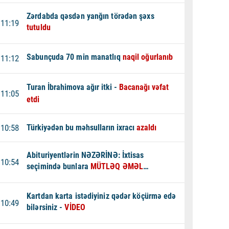
Zərdabda qəsdən yanğın törədən şəxs
11:19
tutuldu
Sabunçuda 70 min manatlıq
naqil oğurlanıb
11:12
Turan İbrahimova ağır itki -
Bacanağı vəfat
11:05
etdi
10:58
Türkiyədən bu məhsulların ixracı
azaldı
Abituriyentlərin NƏZƏRİNƏ: İxtisas
10:54
seçimində bunlara
MÜTLƏQ ƏMƏL
EDİN - XƏBƏRDARLIQ
Kartdan karta istədiyiniz qədər köçürmə edə
10:49
bilərsiniz -
VİDEO