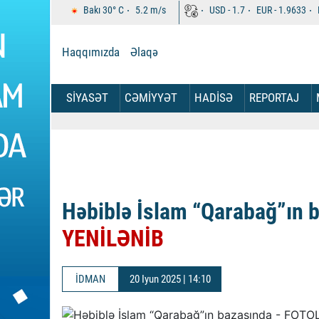
Bakı
30°
C
5.2
m/s
USD -
1.7
EUR -
1.9633
Haqqımızda
Əlaqə
SİYASƏT
CƏMİYYƏT
HADİSƏ
REPORTAJ
Həbiblə İslam “Qarabağ”ın 
YENİLƏNİB
İDMAN
20 Iyun 2025 | 14:10