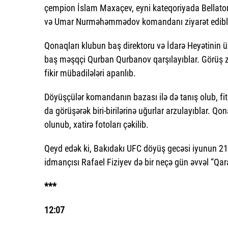
çempion İslam Maxaçev, eyni kateqoriyada Bell
və Umar Nurməhəmmədov komandanı ziyarət edibl
Qonaqları klubun baş direktoru və İdarə Heyətinin 
baş məşqçi Qurban Qurbanov qarşılayıblar. Görüş 
fikir mübadilələri aparılıb.
Döyüşçülər komandanın bazası ilə də tanış olub, fitne
da görüşərək biri-birilərinə uğurlar arzulayıblar. Qo
olunub, xatirə fotoları çəkilib.
Qeyd edək ki, Bakıdakı UFC döyüş gecəsi iyunun 2
idmançısı Rafael Fiziyev də bir neçə gün əvvəl “Qa
***
12:07