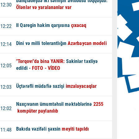
Banqladeşdə iki sərnişin avtobusu toqquşub:
12:30
Ölənlər və yaralananlar var
II Qaregin hakim qarşısına
çıxacaq
12:22
Dini və milli tolerantlığın
Azərbaycan modeli
12:14
"Torqovı"da bina YANIR:
Sakinlər təxliyə
12:05
edildi -
FOTO - VİDEO
Üçtərəfli müdafiə sazişi
imzalayacaqlar
12:03
Naxçıvanın ümumtəhsil məktəblərinə
2255
12:02
kompüter paylanılıb
Bakıda vəzifəli şəxsin
meyiti tapıldı
11:48