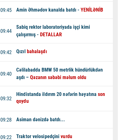
09:45
Amin
Əhmədov kanalda batdı -
YENİLƏNİB
Sabiq rektor laboratoriyada işçi kimi
09:44
çalışırmış -
DETALLAR
Qızıl
bahalaşdı
09:42
Cəlilabadda BMW 50 metrlik hündürlükdən
09:40
aşdı –
Qəzanın səbəbi məlum oldu
Hindistanda ildırım 20 nəfərin həyatına
son
09:32
qoydu
09:28
Asiman dənizdə batdı...
Traktor velosipedçini
vurdu
09:22