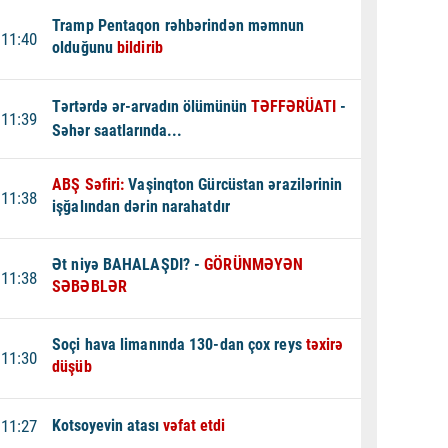
Tramp Pentaqon rəhbərindən məmnun
11:40
olduğunu
bildirib
Tərtərdə ər-arvadın ölümünün
TƏFFƏRÜATI
-
11:39
Səhər saatlarında...
ABŞ Səfiri:
Vaşinqton Gürcüstan ərazilərinin
11:38
işğalından dərin narahatdır
Ət niyə BAHALAŞDI? -
GÖRÜNMƏYƏN
11:38
SƏBƏBLƏR
Soçi hava limanında 130-dan çox reys
təxirə
11:30
düşüb
11:27
Kotsoyevin atası
vəfat etdi