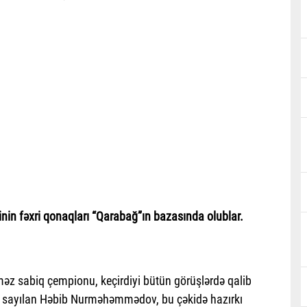
nin fəxri qonaqları “Qarabağ”ın bazasında olublar.
z sabiq çempionu, keçirdiyi bütün görüşlərdə qalib
ü sayılan Həbib Nurməhəmmədov, bu çəkidə hazırkı