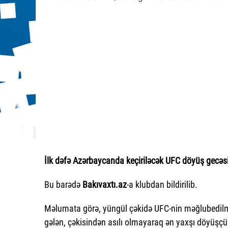
İlk dəfə Azərbaycanda keçiriləcək UFC döyüş gecəsi
Bu barədə
Bakıvaxtı.az
-a klubdan bildirilib.
Məlumata görə, yüngül çəkidə UFC-nin məğlubedilmə
gələn, çəkisindən asılı olmayaraq ən yaxşı döyüşç