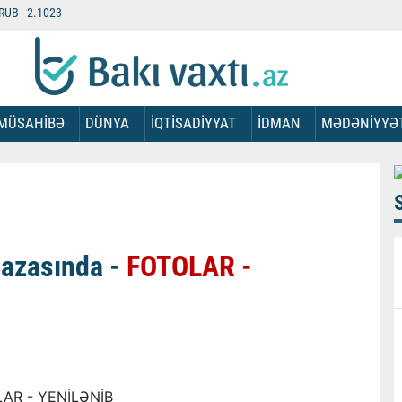
RUB -
2.1023
MÜSAHİBƏ
DÜNYA
İQTİSADİYYAT
İDMAN
MƏDƏNİYYƏ
bazasında -
FOTOLAR -