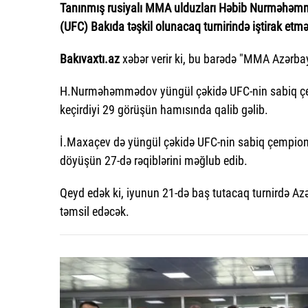
Tanınmış rusiyalı MMA ulduzları Həbib Nurməhəm
(UFC) Bakıda təşkil olunacaq turnirində iştirak etm
Bakıvaxtı.az
xəbər verir ki, bu barədə "MMA Azərb
H.Nurməhəmmədov yüngül çəkidə UFC-nin sabiq çempi
keçirdiyi 29 görüşün hamısında qalib gəlib.
İ.Maxaçev də yüngül çəkidə UFC-nin sabiq çempionu
döyüşün 27-də rəqiblərini məğlub edib.
Qeyd edək ki, iyunun 21-də baş tutacaq turnirdə A
təmsil edəcək.