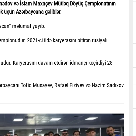
mədov və İslam Maxaçev Mütləq Döyüş Çempionatının
ək üçün Azərbaycana gəliblər.
aycan" məlumat yayıb.
onudur. 2021-ci ildə karyerasını bitirən rusiyalı
dur. Karyerasını davam etdirən idmançı keçirdiyi 28
zərbaycanı Tofiq Musayev, Rafael Fiziyev və Nazim Sadıxov