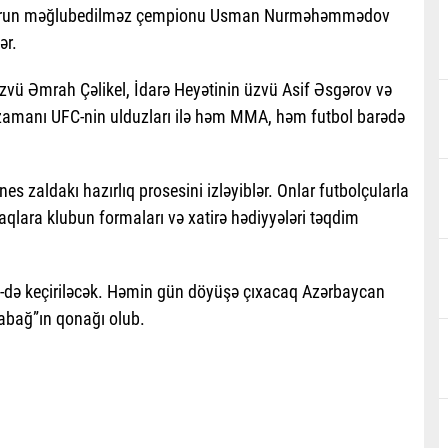
atorun məğlubedilməz çempionu Usman Nurməhəmmədov
ər.
üzvü Əmrah Çəlikel, İdarə Heyətinin üzvü Asif Əsgərov və
zamanı UFC-nin ulduzları ilə həm MMA, həm futbol barədə
s zaldakı hazırlıq prosesini izləyiblər. Onlar futbolçularla
naqlara klubun formaları və xatirə hədiyyələri təqdim
1-də keçiriləcək. Həmin gün döyüşə çıxacaq Azərbaycan
rabağ”ın qonağı olub.