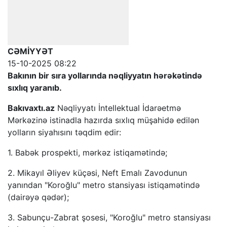
CƏMİYYƏT
15-10-2025 08:22
Bakının bir sıra yollarında nəqliyyatın hərəkətində
sıxlıq yaranıb.
Bakıvaxtı.az
Nəqliyyatı İntellektual İdarəetmə
Mərkəzinə istinadla hazırda sıxlıq müşahidə edilən
yolların siyahısını təqdim edir:
1. Babək prospekti, mərkəz istiqamətində;
2. Mikayıl Əliyev küçəsi, Neft Emalı Zavodunun
yanından "Koroğlu" metro stansiyası istiqamətində
(dairəyə qədər);
3. Sabunçu-Zabrat şosesi, "Koroğlu" metro stansiyası