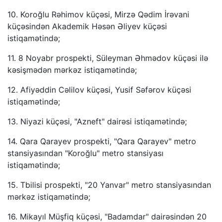
10. Koroğlu Rəhimov küçəsi, Mirzə Qədim İrəvani
küçəsindən Akademik Həsən Əliyev küçəsi
istiqamətində;
11. 8 Noyabr prospekti, Süleyman Əhmədov küçəsi ilə
kəsişmədən mərkəz istiqamətində;
12. Afiyəddin Cəlilov küçəsi, Yusif Səfərov küçəsi
istiqamətində;
13. Niyazi küçəsi, "Azneft" dairəsi istiqamətində;
14. Qara Qarayev prospekti, "Qara Qarayev" metro
stansiyasından "Koroğlu" metro stansiyası
istiqamətində;
15. Tbilisi prospekti, "20 Yanvar" metro stansiyasından
mərkəz istiqamətində;
16. Mikayıl Müşfiq küçəsi, "Badamdar" dairəsindən 20