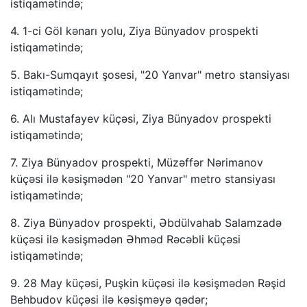
istiqamətində;
4. 1-ci Göl kənarı yolu, Ziya Bünyadov prospekti
istiqamətində;
5. Bakı-Sumqayıt şosesi, "20 Yanvar" metro stansiyası
istiqamətində;
6. Alı Mustafayev küçəsi, Ziya Bünyadov prospekti
istiqamətində;
7. Ziya Bünyadov prospekti, Müzəffər Nərimanov
küçəsi ilə kəsişmədən "20 Yanvar" metro stansiyası
istiqamətində;
8. Ziya Bünyadov prospekti, Əbdülvahab Salamzadə
küçəsi ilə kəsişmədən Əhməd Rəcəbli küçəsi
istiqamətində;
9. 28 May küçəsi, Puşkin küçəsi ilə kəsişmədən Rəşid
Behbudov küçəsi ilə kəsişməyə qədər;