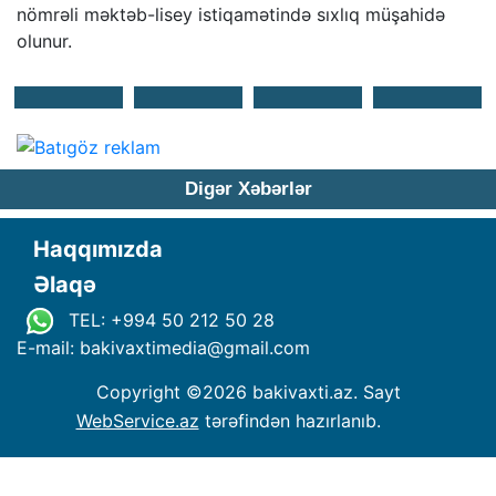
nömrəli məktəb-lisey istiqamətində sıxlıq müşahidə
olunur.
Digər Xəbərlər
Haqqımızda
Əlaqə
TEL: +994 50 212 50 28
E-mail: bakivaxtimedia
@
gmail.com
Copyright ©
2026 bakivaxti.az. Sayt
WebService.az
tərəfindən hazırlanıb.