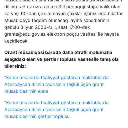
dilinin tədrisi üzrə ən azı 3 il pedaqoji staja malik olan
və yaşı 60-dan çox olmayan şəxslər iştirak edə bilərlər.
Müsabiqəyə təqdim olunacaq layihə sənədlərinin
qəbulu 3 iyun 2026-cı il, saat 17:00-dək
grants@edu.gov.az
elektron poçtu vasitəsi ilə həyata
keçiriləcək.
Qrant müsabiqəsi barədə daha ətraflı məlumatla
aşağıdakı elan və şərtlər toplusu vasitəsilə tanış ola
bilərsiniz:
“Xarici ölkələrdə fəaliyyət göstərən məktəblərdə
Azərbaycan dilinin tədrisinin təşkili üçün qrant
müsabiqəsi”nin elanı
“Xarici ölkələrdə fəaliyyət göstərən məktəblərdə
Azərbaycan dilinin tədrisinin təşkili üçün qrant
müsabiqəsi”nin şərtlər toplusu