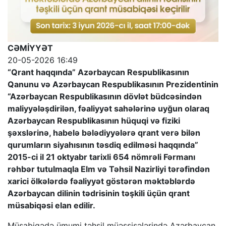
CƏMİYYƏT
20-05-2026 16:49
“Qrant haqqında” Azərbaycan Respublikasının
Qanunu və Azərbaycan Respublikasının Prezidentinin
“Azərbaycan Respublikasının dövlət büdcəsindən
maliyyələşdirilən, fəaliyyət sahələrinə uyğun olaraq
Azərbaycan Respublikasının hüquqi və fiziki
şəxslərinə, habelə bələdiyyələrə qrant verə bilən
qurumların siyahısının təsdiq edilməsi haqqında”
2015-ci il 21 oktyabr tarixli 654 nömrəli Fərmanı
rəhbər tutulmaqla Elm və Təhsil Nazirliyi tərəfindən
xarici ölkələrdə fəaliyyət göstərən məktəblərdə
Azərbaycan dilinin tədrisinin təşkili üçün qrant
müsabiqəsi elan edilir.
Müsabiqədə ümumi təhsil müəssisələrində Azərbaycan