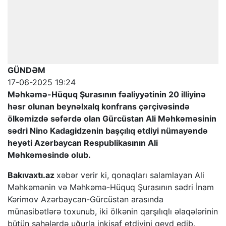
GÜNDƏM
17-06-2025 19:24
Məhkəmə-Hüquq Şurasının fəaliyyətinin 20 illiyinə
həsr olunan beynəlxalq konfrans çərçivəsində
ölkəmizdə səfərdə olan Gürcüstan Ali Məhkəməsinin
sədri Nino Kadagidzenin başçılıq etdiyi nümayəndə
heyəti Azərbaycan Respublikasının Ali
Məhkəməsində olub.
Bakıvaxtı.az
xəbər verir ki, qonaqları salamlayan Ali
Məhkəmənin və Məhkəmə-Hüquq Şurasının sədri İnam
Kərimov Azərbaycan-Gürcüstan arasında
münasibətlərə toxunub, iki ölkənin qarşılıqlı əlaqələrinin
bütün sahələrdə uğurla inkişaf etdiyini qeyd edib.