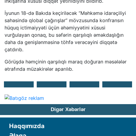
inkişafına xüsusi diqqət yetirildiyini bildirib.
İyunun 18-də Bakıda keçiriləcək “Məhkəmə idarəçiliyi
sahəsində qlobal çağırışlar” mövzusunda konfransın
hüquq ictimaiyyəti üçün əhəmiyyətini xüsusi
vurğulayan qonaq, bu səfərin qarşılıqlı əməkdaşlığın
daha da genişlənməsinə töhfə verəcəyini diqqətə
çatdırıb.
Görüşdə həmçinin qarşılıqlı maraq doğuran məsələlər
ətrafında müzakirələr aparılıb.
Digər Xəbərlər
Haqqımızda
Əlaqə