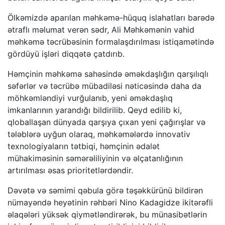
Ölkəmizdə aparılan məhkəmə-hüquq islahatları barədə
ətraflı məlumat verən sədr, Ali Məhkəmənin vahid
məhkəmə təcrübəsinin formalaşdırılması istiqamətində
gördüyü işləri diqqətə çatdırıb.
Həmçinin məhkəmə sahəsində əməkdaşlığın qarşılıqlı
səfərlər və təcrübə mübadiləsi nəticəsində daha da
möhkəmləndiyi vurğulanıb, yeni əməkdaşlıq
imkanlarının yarandığı bildirilib. Qeyd edilib ki,
qloballaşan dünyada qarşıya çıxan yeni çağırışlar və
tələblərə uyğun olaraq, məhkəmələrdə innovativ
texnologiyaların tətbiqi, həmçinin ədalət
mühakiməsinin səmərəliliyinin və əlçatanlığının
artırılması əsas prioritetlərdəndir.
Dəvətə və səmimi qəbula görə təşəkkürünü bildirən
nümayəndə heyətinin rəhbəri Nino Kadagidze ikitərəfli
əlaqələri yüksək qiymətləndirərək, bu münasibətlərin