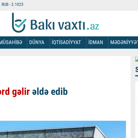
RUB -
2.1023
MÜSAHİBƏ
DÜNYA
İQTİSADİYYAT
İDMAN
MƏDƏNİYYƏ
rd gəlir
əldə edib