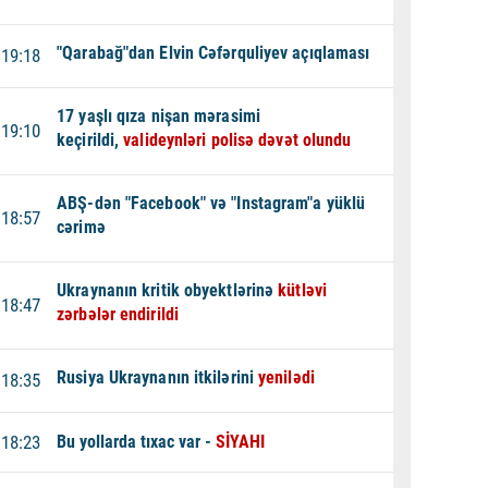
"Qarabağ"dan Elvin Cəfərquliyev açıqlaması
19:18
17 yaşlı qıza nişan mərasimi
19:10
keçirildi,
valideynləri polisə dəvət olundu
ABŞ-dən "Facebook" və "Instagram"a yüklü
18:57
cərimə
Ukraynanın kritik obyektlərinə
kütləvi
18:47
zərbələr endirildi
Rusiya Ukraynanın itkilərini
yenilədi
18:35
18:23
Bu yollarda tıxac var -
SİYAHI