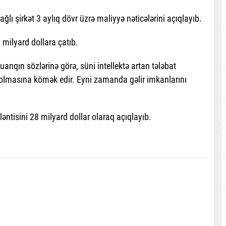
ğlı şirkət 3 aylıq dövr üzrə maliyyə nəticələrini açıqlayıb.
 milyard dollara çatıb.
uanqın sözlərinə görə, süni intellektə artan tələbat
i olmasına kömək edir. Eyni zamanda gəlir imkanlarını
ləntisini 28 milyard dollar olaraq açıqlayıb.