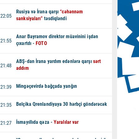
Rusiya və İrana qarşı
“cəhənnəm
22:05
sanksiyaları”
təsdiqləndi
Anar Bayramov direktor müavinini işdən
21:55
çıxartdı -
FOTO
ABŞ-dan İrana yardım edənlərə qarşı
sərt
21:48
addım
Mingəçevirdə bağçada yanğın
21:39
Belçika Qrenlandiyaya 30 hərbçi göndərəcək
21:35
İsmayıllıda qəza -
Yaralılar var
21:27