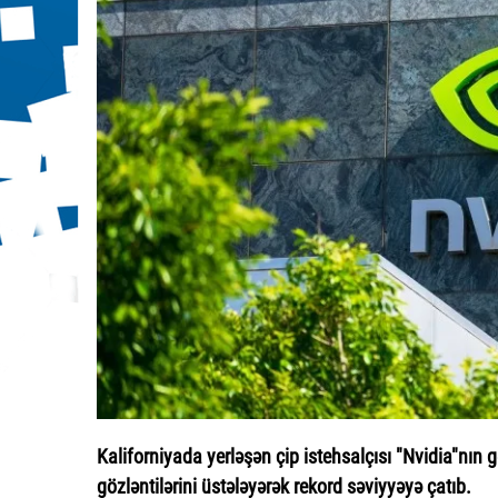
Kaliforniyada yerləşən çip istehsalçısı "Nvidia"nın g
gözləntilərini üstələyərək rekord səviyyəyə çatıb.