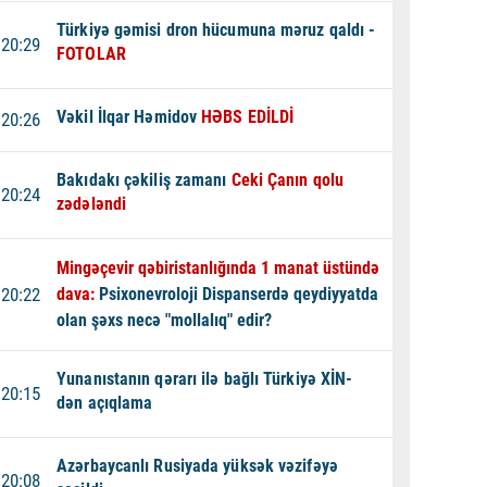
Türkiyə gəmisi dron hücumuna məruz qaldı -
20:29
FOTOLAR
Vəkil İlqar Həmidov
HƏBS EDİLDİ
20:26
Bakıdakı çəkiliş zamanı
Ceki Çanın qolu
20:24
zədələndi
Mingəçevir qəbiristanlığında 1 manat üstündə
20:22
dava:
Psixonevroloji Dispanserdə qeydiyyatda
olan şəxs necə "mollalıq" edir?
Yunanıstanın qərarı ilə bağlı Türkiyə XİN-
20:15
dən açıqlama
Azərbaycanlı Rusiyada yüksək vəzifəyə
20:08