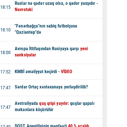
Ruslar nə qədər uzaq olsa, o qədər yaxşıdır -
18:15
Navrotski
"Fənərbağça"nın sabiq futbolçusu
18:10
"Qaziantep"də
Avropa İttifaqından Rusiyaya qarşı
yeni
18:00
sanksiyalar
17:52
KMBİ əməliyyat keçirdi -
VİDEO
Sərdar Ortaç xəstəxanaya yerləşdirilib?
17:47
Avstraliyada
quş qripi yayılır:
quşlar qapalı
17:47
məkanlara köçürülür
DOST Agentliyinin mənfəəti
40 % azalıb
17:40