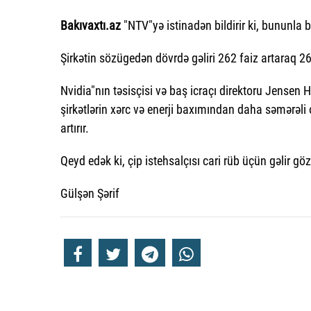
Bakıvaxtı.az
"NTV"yə istinadən bildirir ki, bununla ba
Şirkətin sözügedən dövrdə gəliri 262 faiz artaraq 26
Nvidia"nın təsisçisi və baş icraçı direktoru Jensen H
şirkətlərin xərc və enerji baxımından daha səmərəl
artırır.
Qeyd edək ki, çip istehsalçısı cari rüb üçün gəlir göz
Gülşən Şərif