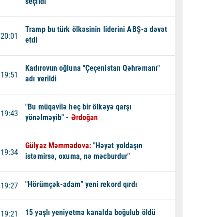
seçildi
Tramp bu türk ölkəsinin liderini ABŞ-a dəvət
20:01
etdi
Kadırovun oğluna "Çeçenistan Qəhrəmanı"
19:51
adı verildi
"Bu müqavilə heç bir ölkəyə qarşı
19:43
yönəlməyib" -
Ərdoğan
Gülyaz Məmmədova:
"Həyat yoldaşın
19:34
istəmirsə, oxuma, nə məcburdur"
"Hörümçək-adam” yeni rekord qırdı
19:27
15 yaşlı yeniyetmə kanalda boğulub öldü
19:21