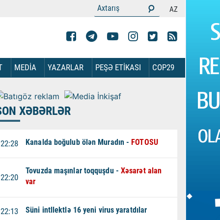
AZ
T
MEDİA
YAZARLAR
PEŞƏ ETİKASI
COP29
SON XƏBƏRLƏR
Kanalda boğulub ölən Muradın -
FOTOSU
22:28
Tovuzda maşınlar toqquşdu -
Xəsarət alan
22:20
var
Süni intllektlə 16 yeni virus yaratdılar
22:13