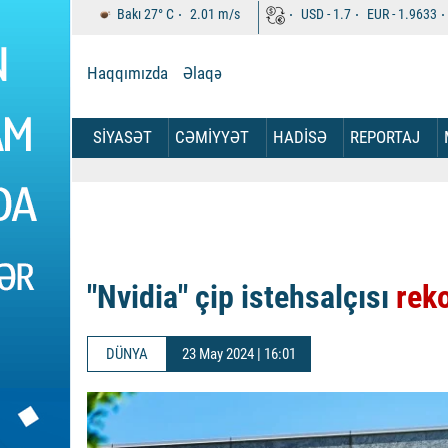
Bakı
27°
C
2.01
m/s
USD -
1.7
EUR -
1.9633
Haqqımızda
Əlaqə
SİYASƏT
CƏMİYYƏT
HADİSƏ
REPORTAJ
"Nvidia" çip istehsalçısı
reko
DÜNYA
23 May 2024 | 16:01