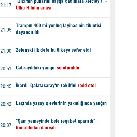
"Qızımın pullarını başqa qadınlara xərcləyir" -
21:17
Ülkü Hilalın anası
Trampın 400 milyonluq layihəsinin tikintisi
21:05
dayandırıldı
Zelenski ilk dəfə bu ölkəyə səfər etdi
21:00
Cəbrayıldakı yanğın
söndürüldü
20:51
İkardi "Qalatasaray"ın təklifini
rədd etdi
20:45
Laçında yaşayış evlərinin yaxınlığında yanğın
20:42
“Şam yeməyində belə rəqabət aparırdı” -
20:37
Ronaldodan danışdı