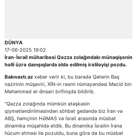
DÜNYA
17-06-2025 19:02
İran-İsrail müharibəsi Qəzza zolağındakı münaqişənin
həlli üzrə danışıqlarda əldə edilmiş irəliləyişi pozdu.
Bakıvaxtı.az
xəbər verir ki, bu barədə Qətərin Baş
nazirinin müşaviri, XİN-in rəsmi nümayəndəsi Macid bin
Məhəmməd əl-Ənsari brifinqdə bildirib.
"Qəzza zolağında mümkün atəşkəsin
qiymətləndirilməsindən söhbət gedəndə biz İran və
ABŞ, həmçinin HƏMAS və İsrail arasında müsbət
dinamika müşahidə etdik. Bu dinamika İsrailin İrana
hücum etməsi ilə pozuldu, buna görə də bu müsbət