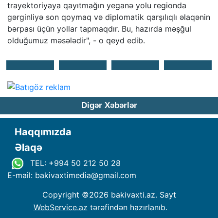
trayektoriyaya qayıtmağın yeganə yolu regionda
gərginliyə son qoymaq və diplomatik qarşılıqlı əlaqənin
bərpası üçün yollar tapmaqdır. Bu, hazırda məşğul
olduğumuz məsələdir", - o qeyd edib.
Digər Xəbərlər
Haqqımızda
Əlaqə
TEL: +994 50 212 50 28
E-mail: bakivaxtimedia
@
gmail.com
Copyright ©
2026 bakivaxti.az. Sayt
WebService.az
tərəfindən hazırlanıb.