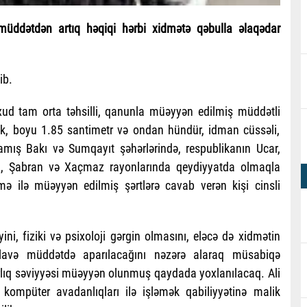
i müddətdən artıq həqiqi hərbi xidmətə qəbulla əlaqədar
ib.
yaxud tam orta təhsilli, qanunla müəyyən edilmiş müddətli
ək, boyu 1.85 santimetr və ondan hündür, idman cüssəli,
ış Bakı və Sumqayıt şəhərlərində, respublikanın Ucar,
n, Şabran və Xaçmaz rayonlarında qeydiyyatda olmaqla
ilə müəyyən edilmiş şərtlərə cavab verən kişi cinsli
ini, fiziki və psixoloji gərgin olmasını, eləcə də xidmətin
əlavə müddətdə aparılacağını nəzərə alaraq müsabiqə
hazırlıq səviyyəsi müəyyən olunmuş qaydada yoxlanılacaq. Ali
və kompüter avadanlıqları ilə işləmək qabiliyyətinə malik