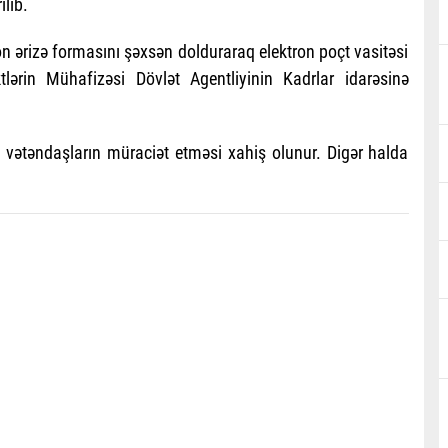
ilib.
on ərizə formasını şəxsən dolduraraq elektron poçt vasitəsi
lərin Mühafizəsi Dövlət Agentliyinin Kadrlar idarəsinə
n vətəndaşların müraciət etməsi xahiş olunur. Digər halda