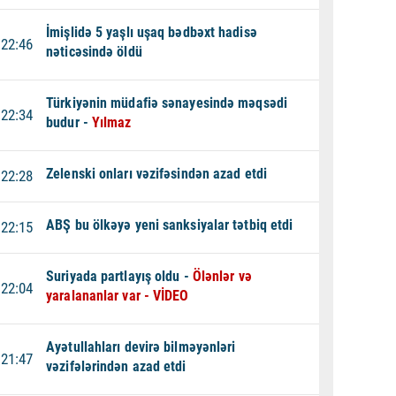
İmişlidə 5 yaşlı uşaq bədbəxt hadisə
22:46
nəticəsində öldü
Türkiyənin müdafiə sənayesində məqsədi
22:34
budur -
Yılmaz
Zelenski onları vəzifəsindən azad etdi
22:28
ABŞ bu ölkəyə yeni sanksiyalar tətbiq etdi
22:15
Suriyada partlayış oldu -
Ölənlər və
22:04
yaralananlar var - VİDEO
Ayətullahları devirə bilməyənləri
21:47
vəzifələrindən azad etdi