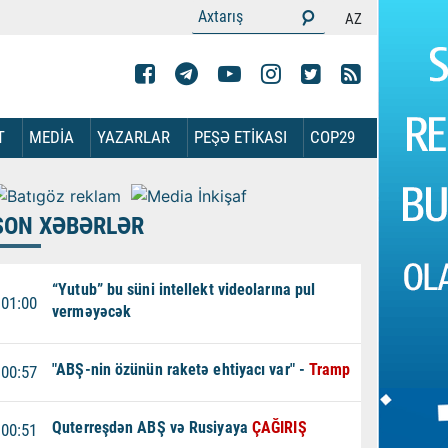
AZ
T
MEDİA
YAZARLAR
PEŞƏ ETİKASI
COP29
SON XƏBƏRLƏR
“Yutub” bu süni intellekt videolarına pul
01:00
verməyəcək
"ABŞ-nin özünün raketə ehtiyacı var" -
Tramp
00:57
Quterreşdən ABŞ və Rusiyaya
ÇAĞIRIŞ
00:51