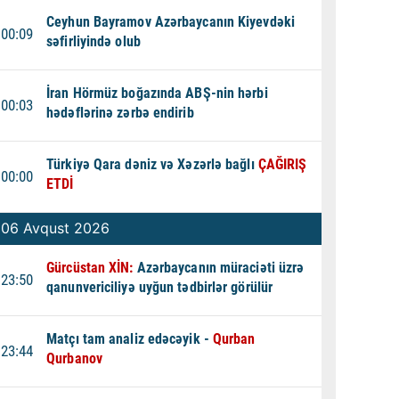
Ceyhun Bayramov Azərbaycanın Kiyevdəki
00:09
səfirliyində olub
İran Hörmüz boğazında ABŞ-nin hərbi
00:03
hədəflərinə zərbə endirib
Türkiyə Qara dəniz və Xəzərlə bağlı
ÇAĞIRIŞ
00:00
ETDİ
06 Avqust 2026
Gürcüstan XİN:
Azərbaycanın müraciəti üzrə
23:50
qanunvericiliyə uyğun tədbirlər görülür
Matçı tam analiz edəcəyik -
Qurban
23:44
Qurbanov