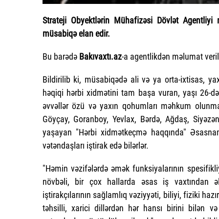
Strateji Obyektlərin Mühafizəsi Dövlət Agentliy
müsabiqə elan edir.
Bu barədə
Bakıvaxtı.az
-a agentlikdən məlumat veril
Bildirilib ki, müsabiqədə ali və ya orta-ixtisas, 
həqiqi hərbi xidmətini tam başa vuran, yaşı 26-d
əvvəllər özü və yaxın qohumları məhkum olunmam
Göyçay, Goranboy, Yevlax, Bərdə, Ağdaş, Siyəzə
yaşayan "Hərbi xidmətkeçmə haqqında" Əsasnamə 
vətəndaşları iştirak edə bilərlər.
"Həmin vəzifələrdə əmək funksiyalarının spesifikliy
növbəli, bir çox hallarda əsas iş vaxtından 
iştirakçılarının sağlamlıq vəziyyəti, biliyi, fiziki 
təhsilli, xarici dillərdən hər hansı birini bilən 