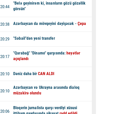
"Belə geyinirəm ki, insanların gözü gözəllik
20:44
görsün"
Azərbaycan da mövqeyini dəyişəcək -
Çepa
20:38
"Səbail"dən yeni transfer
20:29
"Qarabağ" "Dinamo" qarşısında:
heyətlər
20:17
açıqlandı
20:10
Dəniz daha bir
CAN ALDI
Azərbaycan və Ukrayna arasında dialoq
20:10
müzakirə olundu
Bloqerin jurnalistə qarşı verdiyi xüsusi
20:06
ittiham qaydasında şikayət
rədd edildi