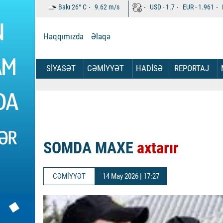
Bakı
26°
C
9.62
m/s
USD -
1.7
EUR -
1.961
Haqqımızda
Əlaqə
SİYASƏT
CƏMİYYƏT
HADİSƏ
REPORTAJ
SOMDA MAXE
axtarır
CƏMİYYƏT
14 May 2026 | 17:27