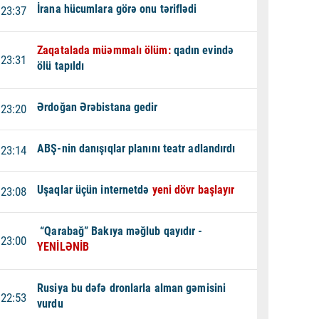
İrana hücumlara görə onu təriflədi
23:37
Zaqatalada müəmmalı ölüm:
qadın evində
23:31
ölü tapıldı
Ərdoğan Ərəbistana gedir
23:20
ABŞ-nin danışıqlar planını teatr adlandırdı
23:14
Uşaqlar üçün internetdə
yeni dövr başlayır
23:08
“Qarabağ” Bakıya məğlub qayıdır -
23:00
YENİLƏNİB
Rusiya bu dəfə dronlarla alman gəmisini
22:53
vurdu