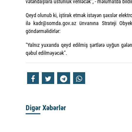
vətəndaşlara üstünlük veriləcək", - məlumatda bildir
Qeyd olunub ki, iştirak etmək istəyən şəxslər elektr
ilə
kadr@somda.gov.az
ünvanına Strateji Obyekt
göndərməlidirlər:
"Yalnız yuxarıda qeyd edilmiş şərtlərə uyğun gələ
qəbul edilməyəcək".
Digər Xəbərlər