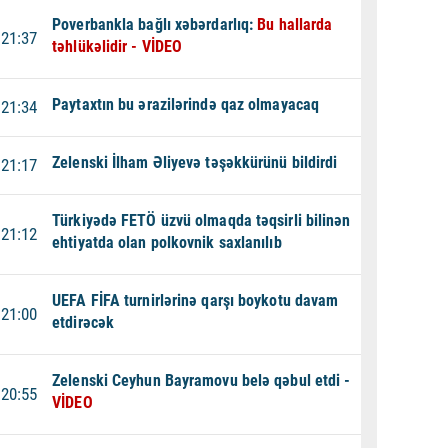
Poverbankla bağlı xəbərdarlıq:
Bu hallarda
21:37
təhlükəlidir - VİDEO
Paytaxtın bu ərazilərində qaz olmayacaq
21:34
Zelenski İlham Əliyevə təşəkkürünü bildirdi
21:17
Türkiyədə FETÖ üzvü olmaqda təqsirli bilinən
21:12
ehtiyatda olan polkovnik saxlanılıb
UEFA FİFA turnirlərinə qarşı boykotu davam
21:00
etdirəcək
Zelenski Ceyhun Bayramovu belə qəbul etdi -
20:55
VİDEO