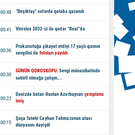
“Beşiktaş” səfərdə qələbə qazanıb
00:48
Vinisius 2032-ci ilə qədər “Real”da
00:41
Prokurorluğa şikayət etdiyi 17 yaşlı qızının
00:36
sevgilisi ilə
fotoları yayıldı
GÜNÜN QOROSKOPU:
Sevgi münasibətində
00:30
səbirli olmağa çalışın...
Dənizdə batan Ruslan Azərbaycan
çempionu
00:23
imiş
Şuşa fatehi Ceyhun Təhməzovun atası
00:15
dünyasını dəyişdi