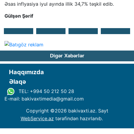
Əsas inflyasiya iyul ayında illik 34,7% təşkil edib.
Gülşən Şərif
Digər Xəbərlər
Haqqımızda
Əlaqə
TEL: +994 50 212 50 28
E-mail: bakivaxtimedia
@
gmail.com
Copyright ©
2026 bakivaxti.az. Sayt
WebService.az
tərəfindən hazırlanıb.