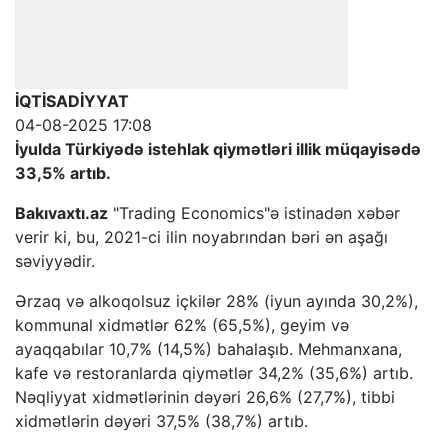
İQTİSADİYYAT
04-08-2025 17:08
İyulda Türkiyədə istehlak qiymətləri illik müqayisədə
33,5% artıb.
Bakıvaxtı.az
"Trading Economics"ə istinadən xəbər
verir ki, bu, 2021-ci ilin noyabrından bəri ən aşağı
səviyyədir.
Ərzaq və alkoqolsuz içkilər 28% (iyun ayında 30,2%),
kommunal xidmətlər 62% (65,5%), geyim və
ayaqqabılar 10,7% (14,5%) bahalaşıb. Mehmanxana,
kafe və restoranlarda qiymətlər 34,2% (35,6%) artıb.
Nəqliyyat xidmətlərinin dəyəri 26,6% (27,7%), tibbi
xidmətlərin dəyəri 37,5% (38,7%) artıb.