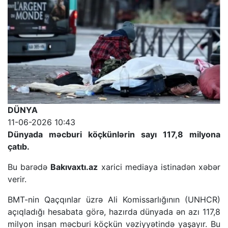
DÜNYA
11-06-2026 10:43
Dünyada məcburi köçkünlərin sayı 117,8 milyona
çatıb.
Bu barədə
Bakıvaxtı.az
xarici mediaya istinadən xəbər
verir.
BMT-nin Qaçqınlar üzrə Ali Komissarlığının (UNHCR)
açıqladığı hesabata görə, hazırda dünyada ən azı 117,8
milyon insan məcburi köçkün vəziyyətində yaşayır. Bu