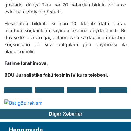
göstərici dünya üzrə hər 70 nəfərdən birinin zorla öz
evini tərk etdiyini göstərir.
Hesabatda bildirilir ki, son 10 ildə ilk dəfə olaraq
məcburi köçkünlərin sayında azalma qeydə alınıb. Bu
dəyişiklik əsasən qaçqınların və ölkə daxilində məcburi
köçkünlərin bir sıra bölgələrə geri qayıtması ilə
əlaqələndirilir.
Fatimə İbrahimova,
BDU Jurnalistika fakültəsinin IV kurs tələbəsi.
Digər Xəbərlər
Haqqımızda