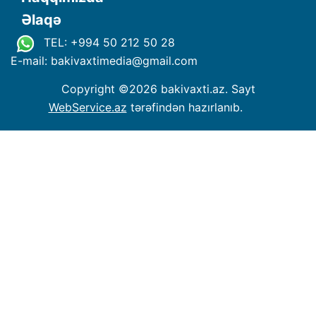
Əlaqə
TEL: +994 50 212 50 28
E-mail: bakivaxtimedia
@
gmail.com
Copyright ©
2026 bakivaxti.az. Sayt
WebService.az
tərəfindən hazırlanıb.