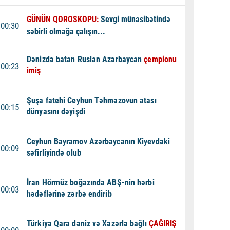
GÜNÜN QOROSKOPU:
Sevgi münasibətində
00:30
səbirli olmağa çalışın...
Dənizdə batan Ruslan Azərbaycan
çempionu
00:23
imiş
Şuşa fatehi Ceyhun Təhməzovun atası
00:15
dünyasını dəyişdi
Ceyhun Bayramov Azərbaycanın Kiyevdəki
00:09
səfirliyində olub
İran Hörmüz boğazında ABŞ-nin hərbi
00:03
hədəflərinə zərbə endirib
Türkiyə Qara dəniz və Xəzərlə bağlı
ÇAĞIRIŞ