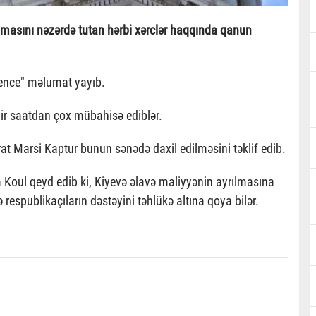
masını nəzərdə tutan hərbi xərclər haqqında qanun
fence" məlumat yayıb.
bir saatdan çox mübahisə ediblər.
Marsi Kaptur bunun sənədə daxil edilməsini təklif edib.
 Koul qeyd edib ki,
Kiyevə əlavə maliyyənin ayrılmasına
nə
respublikaçıların dəstəyini təhlükə altına qoya bilər.