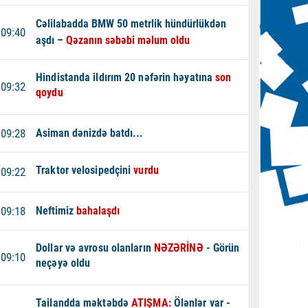
Cəlilabadda BMW 50 metrlik hündürlükdən
09:40
aşdı –
Qəzanın səbəbi məlum oldu
Hindistanda ildırım 20 nəfərin həyatına
son
09:32
qoydu
09:28
Asiman dənizdə batdı...
Traktor velosipedçini
vurdu
09:22
09:18
Neftimiz
bahalaşdı
Dollar və avrosu olanların
NƏZƏRİNƏ
- Görün
09:10
neçəyə oldu
Tailandda məktəbdə
ATIŞMA:
Ölənlər var -