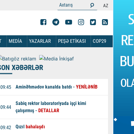
AZ
T
MEDİA
YAZARLAR
PEŞƏ ETİKASI
COP29
SON XƏBƏRLƏR
09:45
Amin
Əhmədov kanalda batdı -
YENİLƏNİB
Sabiq rektor laboratoriyada işçi kimi
09:44
çalışırmış -
DETALLAR
Qızıl
bahalaşdı
09:42