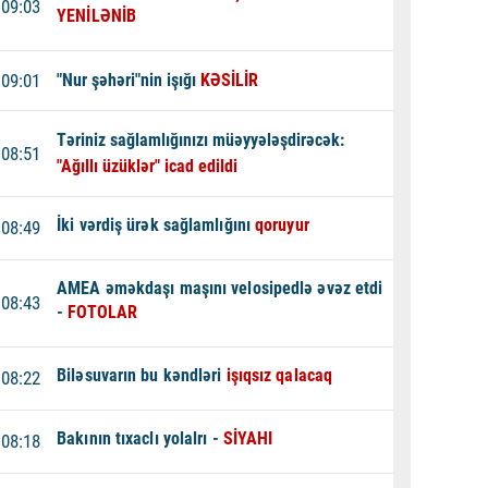
09:03
YENİLƏNİB
09:01
"Nur şəhəri"nin işığı
KƏSİLİR
Təriniz sağlamlığınızı müəyyələşdirəcək:
08:51
"Ağıllı üzüklər" icad edildi
İki vərdiş ürək sağlamlığını
qoruyur
08:49
AMEA əməkdaşı maşını velosipedlə əvəz etdi
08:43
-
FOTOLAR
Biləsuvarın bu kəndləri
işıqsız qalacaq
08:22
Bakının tıxaclı yolalrı -
SİYAHI
08:18