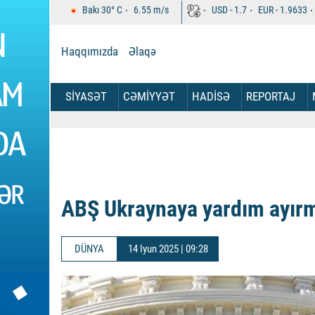
Bakı
30°
C
6.55
m/s
USD -
1.7
EUR -
1.9633
Haqqımızda
Əlaqə
SİYASƏT
CƏMİYYƏT
HADİSƏ
REPORTAJ
ABŞ Ukraynaya yardım ayı
DÜNYA
14 Iyun 2025 | 09:28