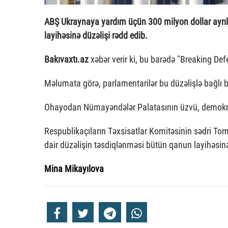
ABŞ Ukraynaya yardım üçün 300 milyon dollar ayrıl
layihəsinə düzəlişi rədd edib.
Bakıvaxtı.az
xəbər verir ki, bu barədə "Breaking De
Məlumata görə, parlamentarilər bu düzəlişlə bağlı 
Ohayodan Nümayəndələr Palatasının üzvü, demokrat 
Respublikaçıların Təxsisatlar Komitəsinin sədri Tom
dair düzəlişin təsdiqlənməsi bütün qanun layihəsi
Mina Mikayılova