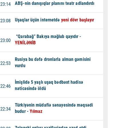
ABŞ-nin danışıqlar planını teatr adlandırdı
23:14
Uşaqlar üçün internetdə
yeni dövr başlayır
23:08
“Qarabağ” Bakıya məğlub qayıdır -
23:00
YENİLƏNİB
Rusiya bu dəfə dronlarla alman gəmisini
22:53
vurdu
İmişlidə 5 yaşlı uşaq bədbəxt hadisə
22:46
nəticəsində öldü
Türkiyənin müdafiə sənayesində məqsədi
22:34
budur -
Yılmaz
Zelenski onları vəzifəsindən azad etdi