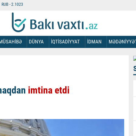
RUB -
2.1023
MÜSAHİBƏ
DÜNYA
İQTİSADİYYAT
İDMAN
MƏDƏNİYYƏ
rmaqdan
imtina etdi