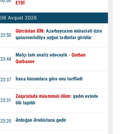
00:00
ETDİ
06 Avqust 2026
Gürcüstan XİN:
Azərbaycanın müraciəti üzrə
23:50
qanunvericiliyə uyğun tədbirlər görülür
Matçı tam analiz edəcəyik -
Qurban
23:44
Qurbanov
İrana hücumlara görə onu təriflədi
23:37
Zaqatalada müəmmalı ölüm:
qadın evində
23:31
ölü tapıldı
Ərdoğan Ərəbistana gedir
23:20