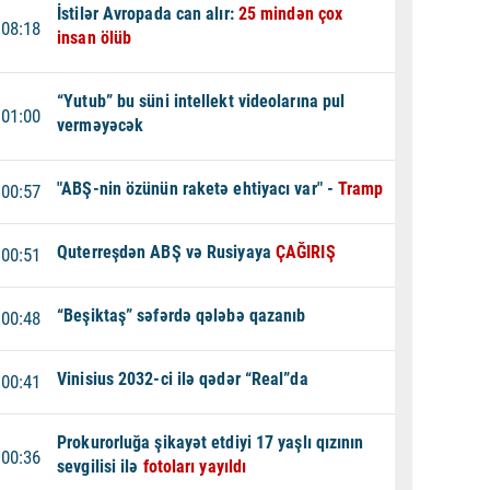
İstilər Avropada can alır:
25 mindən çox
08:18
insan ölüb
“Yutub” bu süni intellekt videolarına pul
01:00
verməyəcək
"ABŞ-nin özünün raketə ehtiyacı var" -
Tramp
00:57
Quterreşdən ABŞ və Rusiyaya
ÇAĞIRIŞ
00:51
“Beşiktaş” səfərdə qələbə qazanıb
00:48
Vinisius 2032-ci ilə qədər “Real”da
00:41
Prokurorluğa şikayət etdiyi 17 yaşlı qızının
00:36
sevgilisi ilə
fotoları yayıldı