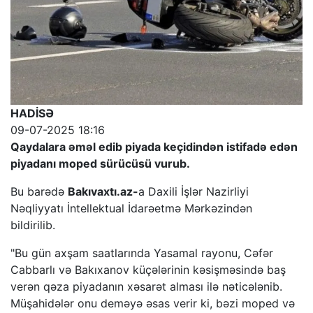
HADİSƏ
09-07-2025 18:16
Qaydalara əməl edib piyada keçidindən istifadə edən
piyadanı moped sürücüsü vurub.
Bu barədə
Bakıvaxtı.az-
a Daxili İşlər Nazirliyi
Nəqliyyatı İntellektual İdarəetmə Mərkəzindən
bildirilib.
"Bu gün axşam saatlarında Yasamal rayonu, Cəfər
Cabbarlı və Bakıxanov küçələrinin kəsişməsində baş
verən qəza piyadanın xəsarət alması ilə nəticələnib.
Müşahidələr onu deməyə əsas verir ki, bəzi moped və