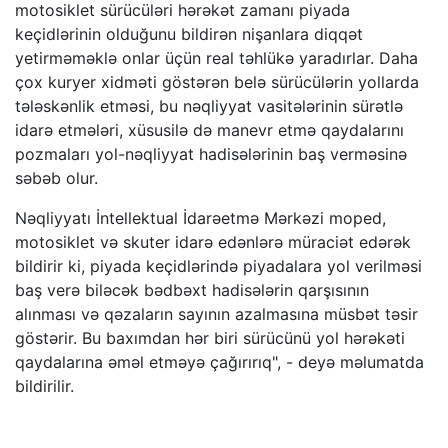
motosiklet sürücüləri hərəkət zamanı piyada
keçidlərinin olduğunu bildirən nişanlara diqqət
yetirməməklə onlar üçün real təhlükə yaradırlar. Daha
çox kuryer xidməti göstərən belə sürücülərin yollarda
tələskənlik etməsi, bu nəqliyyat vasitələrinin sürətlə
idarə etmələri, xüsusilə də manevr etmə qaydalarını
pozmaları yol-nəqliyyat hadisələrinin baş verməsinə
səbəb olur.
Nəqliyyatı İntellektual İdarəetmə Mərkəzi moped,
motosiklet və skuter idarə edənlərə müraciət edərək
bildirir ki, piyada keçidlərində piyadalara yol verilməsi
baş verə biləcək bədbəxt hadisələrin qarşısının
alınması və qəzaların sayının azalmasına müsbət təsir
göstərir. Bu baxımdan hər biri sürücünü yol hərəkəti
qaydalarına əməl etməyə çağırırıq", - deyə məlumatda
bildirilir.